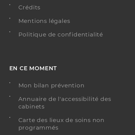
Crédits
Y ALLER
Mentions légales
Politique de confidentialité
Dr Escautier Anne
Professionel de santé
Chirurgien-dentiste
Chirurgie dentaire
EN CE MOMENT
Spécialités
Adresse
42 Rue du Verbial, 81000 Albi
Mon bilan prévention
Type de convention
Conventionné
Annuaire de l'accessibilité des
Y ALLER
cabinets
Carte des lieux de soins non
programmés
Dr Fabre Clémence