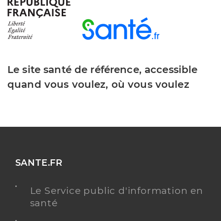
Dr Rodiere Marc
Professionel de santé
Chirurgien-dentiste
Chirurgie dentaire
Spécialités
Le site santé de référence, accessible
Adresse
7 Rue Trencavel, 81000 Albi
quand vous voulez, où vous voulez
Téléphone
0563430160
Type de convention
Conventionné
Y ALLER
SANTE.FR
Clinique toulouse lautrec - albi
Le Service public d'information en
Etablissement de soins pluridisciplinaire
Etablissement de soins
santé