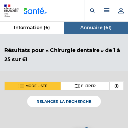
Panneau de gestion des cookies
Menu pr
Ouvrir la rech
Information (
6
)
Annuaire (
61
)
dans Annuaire
Résultats
pour « Chirurgie dentaire »
de 1 à
25 sur 61
MODE LISTE
FILTRER
SUIVANT
Dr Escapat Vincent
Professionel de santé
Chirurgien-dentiste
RELANCER LA RECHERCHE
Chirurgie dentaire
Spécialités
Adresse
1a Chemin de Jean Thomas, 81150 Terssac