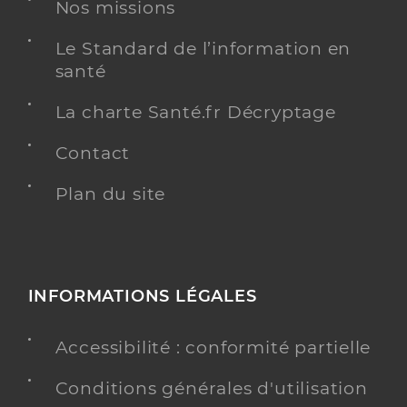
Nos missions
Voir l’offre identifiée
Adresse
Le Standard de l’information en
2 Rue Jacques Monod, 81000 Albi
santé
Téléphone
0563484730
La charte Santé.fr Décryptage
Y ALLER
Contact
Plan du site
Dr Paradis Laurence
Professionel de santé
Chirurgien-dentiste
Chirurgie dentaire
INFORMATIONS LÉGALES
Spécialités
Adresse
17 Boulevard Edouard Andrieu, 81000 Albi
Accessibilité : conformité partielle
Téléphone
0563545556
Type de convention
Conditions générales d'utilisation
Conventionné