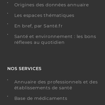
Professionel de santé
Origines des données annuaire
Chirurgien-dentiste
Les espaces thématiques
Chirurgie dentaire
Spécialités
Adresse
42 Rue du Verbial, 81000 Albi
En bref, par Santé.fr
Type de convention
Conventionné
Santé et environnement : les bons
réflexes au quotidien
Y ALLER
NOS SERVICES
Dr Ordash Aliaksandr
Professionel de santé
Chirurgien-dentiste
Annuaire des professionnels et des
établissements de santé
Chirurgie dentaire
Spécialités
Adresse
168 Avenue Maréchal de Lattre de Tassigny, 81000
Base de médicaments
Albi