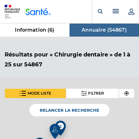
Panneau de gestion des cookies
Menu pr
Ouvrir la rech
Information (
6
)
Annuaire (
54867
)
dans Annuaire
Résultats
pour « Chirurgie dentaire »
de 1 à
25 sur 54867
MODE LISTE
FILTRER
SUIVANT
Dr Arnould Puigserver Beatrice
Professionel de santé
Chirurgien-dentiste
RELANCER LA RECHERCHE
Chirurgie dentaire
2
Spécialités
Adresse
20 Boulevard de la République, 84240 La Tour-