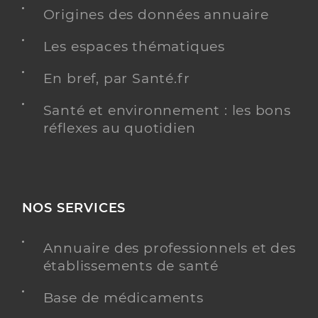
Dr Connan Cecile
Professionel de santé
Origines des données annuaire
Chirurgien-dentiste
Les espaces thématiques
Chirurgie dentaire
Spécialités
En bref, par Santé.fr
Adresse
Route du Plan, 13860 Peyrolles-en-Provence
Distance
Santé et environnement : les bons
6 km
réflexes au quotidien
Type de convention
Conventionné
Y ALLER
NOS SERVICES
Annuaire des professionnels et des
Dr Herteman Marion
Professionel de santé
établissements de santé
Chirurgien-dentiste
Base de médicaments
Chirurgie dentaire
Spécialités