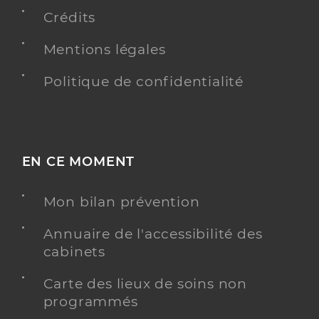
Y ALLER
Crédits
Mentions légales
Politique de confidentialité
Dr Meiffren Catherine
Professionel de santé
Chirurgien-dentiste
Chirurgie dentaire
Spécialités
EN CE MOMENT
Adresse
Route du Plan, 13860 Peyrolles-en-Provence
Distance
6 km
Mon bilan prévention
Type de convention
Conventionné
Annuaire de l'accessibilité des
cabinets
Y ALLER
Carte des lieux de soins non
programmés