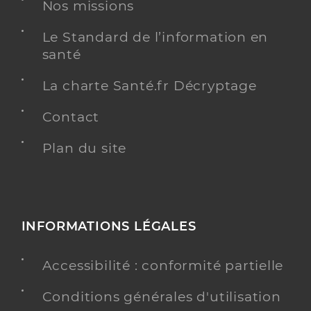
Nos missions
Type de convention
Conventionné
Le Standard de l’information en
Y ALLER
santé
La charte Santé.fr Décryptage
Contact
Dr Perret Frederic
Professionel de santé
Chirurgien-dentiste
Plan du site
Chirurgie dentaire
Spécialités
Adresse
839 Avenue Charles de Gaulle, 13860 Peyrolles-en-
Provence
INFORMATIONS LÉGALES
Distance
6 km
Téléphone
0442578348
Accessibilité : conformité partielle
Type de convention
Conventionné
Conditions générales d'utilisation