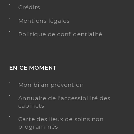
Type de convention
Conventionné
Crédits
Mentions légales
Y ALLER
Politique de confidentialité
Dr Salge Gabriel
Professionel de santé
Chirurgien-dentiste
EN CE MOMENT
Chirurgie dentaire
Spécialités
Mon bilan prévention
Adresse
Impasse Thomas Alva Edison, 84120 Pertuis
Téléphone
0490096050
Annuaire de l'accessibilité des
cabinets
Type de convention
Conventionné
Carte des lieux de soins non
Y ALLER
programmés