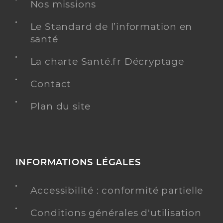
Nos missions
Chirurgie dentaire
Spécialités
Le Standard de l’information en
Adresse
94 Rue Henri Silvy, 84120 Pertuis
santé
Téléphone
0490792756
La charte Santé.fr Décryptage
Type de convention
Conventionné
Contact
Y ALLER
Plan du site
Dr Mayans Calvo Mariano
Professionel de santé
Chirurgien-dentiste
INFORMATIONS LÉGALES
Chirurgie dentaire
Accessibilité : conformité partielle
Spécialités
Adresse
117 Cours de la République, 84120 Pertuis
Conditions générales d'utilisation
Téléphone
04 90 79 02 79