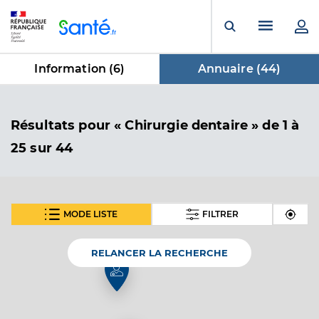
Panneau de gestion des cookies
Menu pr
Ouvrir la rech
Information (
6
)
Annuaire (
44
)
dans Annuaire
Résultats
pour « Chirurgie dentaire »
de 1 à
25 sur 44
MODE LISTE
FILTRER
SUIVANT
Dr Romano Nicolas
Professionel de santé
Chirurgien-dentiste
RELANCER LA RECHERCHE
Chirurgie dentaire
Spécialités
Adresse
83 Rue Jean Marie Jacquard, 84120 Pertuis