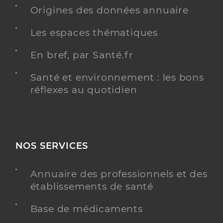
Origines des données annuaire
Les espaces thématiques
Dr Durante Karine
Professionel de santé
Chirurgien-dentiste
En bref, par Santé.fr
Chirurgie dentaire
Santé et environnement : les bons
Spécialités
réflexes au quotidien
Adresse
4 impasse de Lioux, 84120 Pertuis
Téléphone
0490095746
Type de convention
Conventionné
NOS SERVICES
Y ALLER
Annuaire des professionnels et des
établissements de santé
Dr Vinau Ana
Base de médicaments
Professionel de santé
Chirurgien-dentiste