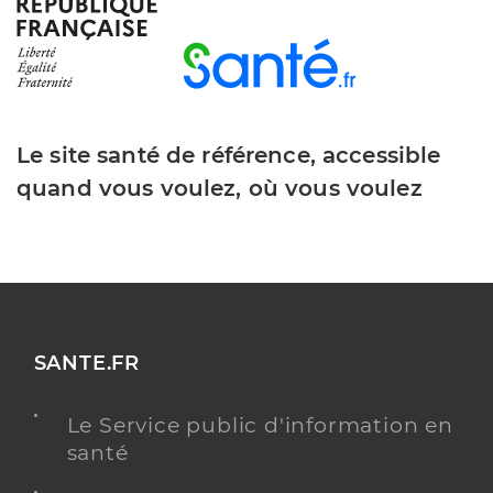
Dr Trincheta Joana
Professionel de santé
Chirurgien-dentiste
Le site santé de référence, accessible
Chirurgie dentaire
quand vous voulez, où vous voulez
Spécialités
Adresse
434 Rue Saint Martin, 84120 Pertuis
Téléphone
0448205115
Y ALLER
SANTE.FR
Le Service public d'information en
Dr Herteman Marion
Professionel de santé
santé
Chirurgien-dentiste