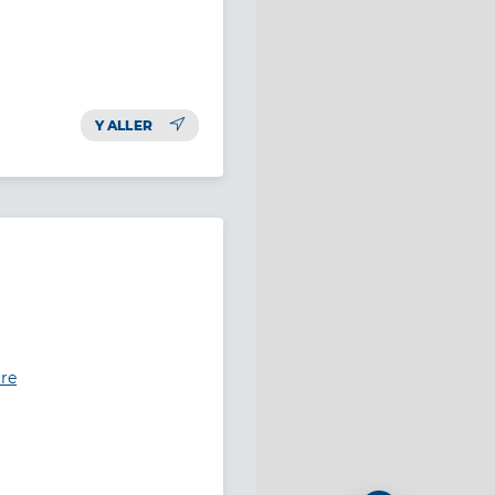
Y ALLER
ure