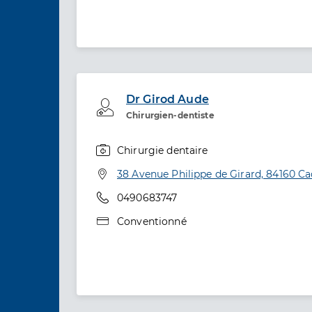
Dr Girod Aude
Professionel de santé
Chirurgien-dentiste
Chirurgie dentaire
Spécialités
Adresse
38 Avenue Philippe de Girard, 84160 C
Téléphone
0490683747
Type de convention
Conventionné