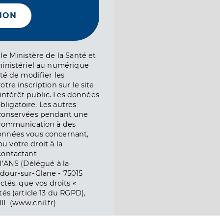
NON
le Ministère de la Santé et
ministériel au numérique
té de modifier les
tre inscription sur le site
l’intérêt public. Les données
obligatoire. Les autres
 conservées pendant une
e communication à des
onnées vous concernant,
ou votre droit à la
contactant
l’ANS (Délégué à la
dour-sur-Glane - 75015
ctés, que vos droits «
és (article 13 du RGPD),
IL (www.cnil.fr)