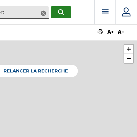
Menu prin
Supprimer
RECHERCHER
Augmente
Dimin
+
−
RELANCER LA RECHERCHE