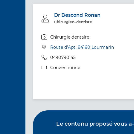
Dr Bescond Ronan
Professionel de santé
Chirurgien-dentiste
Chirurgie dentaire
Spécialités
Adresse
Route d’Apt, 84160 Lourmarin
Téléphone
0490790145
Type de convention
Conventionné
Le contenu proposé vous a-t-