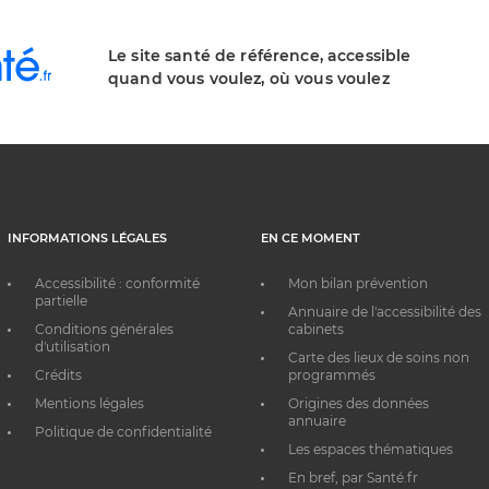
Le site santé de référence, accessible
quand vous voulez, où vous voulez
INFORMATIONS LÉGALES
EN CE MOMENT
Accessibilité : conformité
Mon bilan prévention
partielle
Annuaire de l'accessibilité des
Conditions générales
cabinets
d'utilisation
Carte des lieux de soins non
Crédits
programmés
Mentions légales
Origines des données
annuaire
Politique de confidentialité
Les espaces thématiques
En bref, par Santé.fr