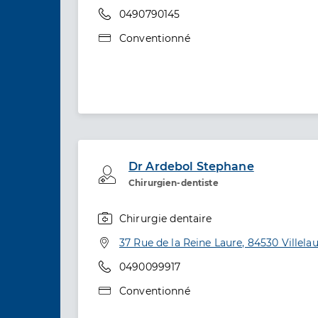
Téléphone
0490790145
Type de convention
Conventionné
Dr Ardebol Stephane
Professionel de santé
Chirurgien-dentiste
Chirurgie dentaire
Spécialités
Adresse
37 Rue de la Reine Laure, 84530 Villela
Téléphone
0490099917
Type de convention
Conventionné