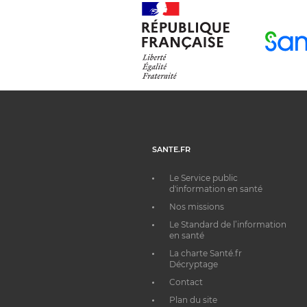
SANTE.FR
Le Service public
d'information en santé
Nos missions
Le Standard de l’information
en santé
La charte Santé.fr
Décryptage
Contact
Plan du site