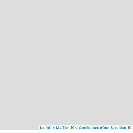
Leaflet
|
© MapTiler
© Contributeurs d'OpenStreetMap