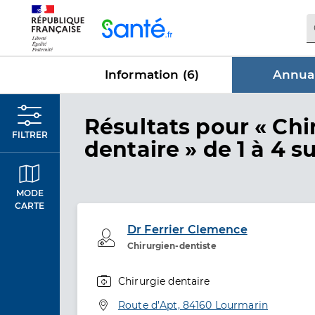
Panneau de gestion des cookies
Information (
6
)
Annuai
dans Annu
Résultats
pour « Chi
FILTRER
dentaire »
de 1 à 4 su
MODE
CARTE
Dr Ferrier Clemence
Professionel de santé
Chirurgien-dentiste
Chirurgie dentaire
Spécialités
Adresse
Route d’Apt, 84160 Lourmarin