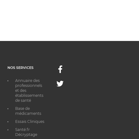
NOS SERVICES
Facebook
Annuaire des
Twitter
professionnels
et des
établissements
de santé
Base de
médicaments
Essais Cliniques
Santé.fr
Décryptage