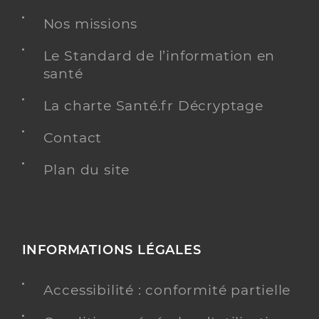
Dr Ferrier Clemence
Professionel de santé
Chirurgien-dentiste
Nos missions
Chirurgie dentaire
Le Standard de l’information en
Spécialités
santé
Adresse
Route d’Apt, 84160 Lourmarin
Téléphone
0490790145
La charte Santé.fr Décryptage
Type de convention
Conventionné
Contact
Plan du site
Y ALLER
INFORMATIONS LÉGALES
Accessibilité : conformité partielle