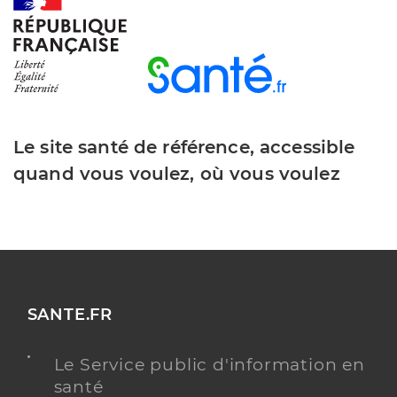
Y ALLER
Dr Girod Aude
Professionel de santé
Chirurgien-dentiste
Le site santé de référence, accessible
Chirurgie dentaire
quand vous voulez, où vous voulez
Spécialités
Adresse
38 Avenue Philippe de Girard, 84160 Cadenet
Téléphone
0490683747
Type de convention
Conventionné
Y ALLER
SANTE.FR
Le Service public d'information en
santé