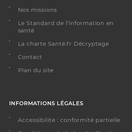
Nos missions
Dr Brun Julien
Professionel de santé
Chirurgien-dentiste
Le Standard de l’information en
santé
Chirurgie dentaire
Spécialités
Adresse
63 Place des Maraichers, 84210 Pernes-les-
La charte Santé.fr Décryptage
Fontaines
Contact
Téléphone
0490665312
Type de convention
Conventionné
Plan du site
Y ALLER
INFORMATIONS LÉGALES
Dr Monteuuis Tatiana
Professionel de santé
Accessibilité : conformité partielle
Chirurgien-dentiste