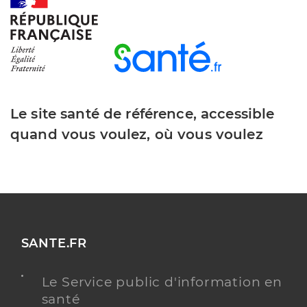
Y ALLER
Dr Valls Alexandre
Professionel de santé
Chirurgien-dentiste
Le site santé de référence, accessible
quand vous voulez, où vous voulez
Chirurgie dentaire
Spécialités
Adresse
158 Grande Route de Carpentras, 84210 Pernes-les-
Fontaines
Téléphone
0490838431
Type de convention
Conventionné
SANTE.FR
Y ALLER
Le Service public d'information en
santé