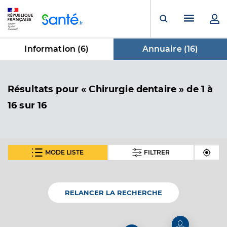
Panneau de gestion des cookies
Menu pr
Ouvrir la rech
Information (
6
)
Annuaire (
16
)
dans Annuaire
Résultats
pour « Chirurgie dentaire »
de 1 à
16 sur 16
MODE LISTE
FILTRER
Dr Cortasse Benjamin
Professionel de santé
Chirurgien-dentiste
RELANCER LA RECHERCHE
Chirurgie dentaire
Spécialités
Adresse
63 Place des Maraichers, 84210 Pernes-les-