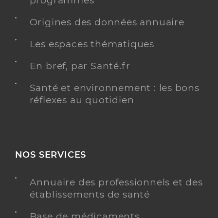
programmés
Téléphone
0484512646
Origines des données annuaire
Type de convention
Conventionné
Les espaces thématiques
Y ALLER
En bref, par Santé.fr
Santé et environnement : les bons
réflexes au quotidien
Dr Marguet Perrine
Professionel de santé
Chirurgien-dentiste
Chirurgie dentaire
Spécialités
NOS SERVICES
Adresse
63 Avenue du Mont Ventoux, 84450
Jonquerettes
Annuaire des professionnels et des
Téléphone
0490320618
établissements de santé
Type de convention
Conventionné
Base de médicaments