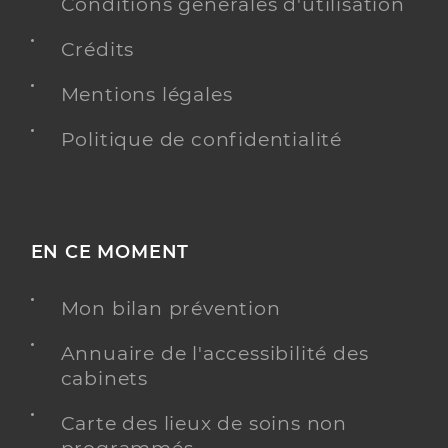
Conditions générales d'utilisation
Chirurgie dentaire
Spécialités
Crédits
Adresse
158 Grande Route de Carpentras, 84210 Pernes-les-
Fontaines
Mentions légales
Téléphone
04 84 51 26 46
Politique de confidentialité
Type de convention
Conventionné
Y ALLER
EN CE MOMENT
Dr Kosztur Thibault
Mon bilan prévention
Professionel de santé
Chirurgien-dentiste
Annuaire de l'accessibilité des
cabinets
Chirurgie dentaire
Spécialités
Adresse
158 Grande Route de Carpentras, 84210 Pernes-les-
Carte des lieux de soins non
Fontaines