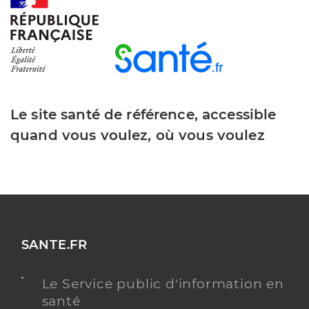
Dr Deleuze Myriam
Professionel de santé
Chirurgien-dentiste
Chirurgie dentaire
Le site santé de référence, accessible
Spécialités
Adresse
340 Quai des Entreprises, 84660 Maubec
quand vous voulez, où vous voulez
Téléphone
0490703132
Type de convention
Conventionné
Y ALLER
SANTE.FR
Le Service public d'information en
Dr Guy Maxime
Professionel de santé
santé
Chirurgien-dentiste