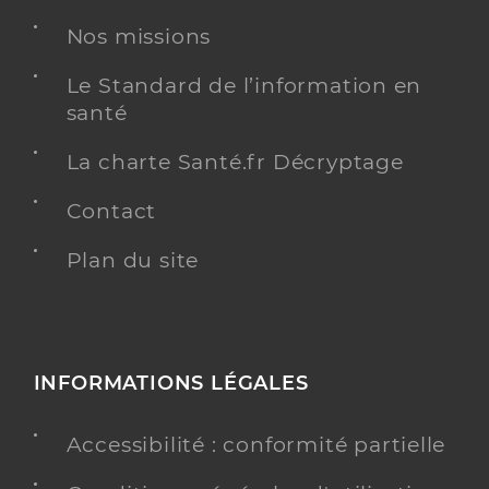
Nos missions
Chirurgie dentaire
Spécialités
Adresse
67 Allée des Griottes, 84220 Beaumettes
Le Standard de l’information en
santé
Téléphone
04 90 72 02 97
Type de convention
Conventionné
La charte Santé.fr Décryptage
Contact
Y ALLER
Plan du site
Dr Herghelegiu Mioara
Professionel de santé
Chirurgien-dentiste
INFORMATIONS LÉGALES
Chirurgie dentaire
Spécialités
Accessibilité : conformité partielle
Adresse
71 Rue De La Plantade, 84400 Gargas
Téléphone