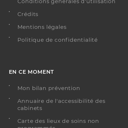
0490047037
Conditions générales d'utilisation
Type de convention
Conventionné
Crédits
Mentions légales
Y ALLER
Politique de confidentialité
Dr Dupuy Delphine
Professionel de santé
Chirurgien-dentiste
EN CE MOMENT
Chirurgie dentaire
Spécialités
Adresse
Mon bilan prévention
67 Allée des Griottes, 84220 Beaumettes
Téléphone
04 90 72 02 97
Annuaire de l'accessibilité des
Type de convention
Conventionné
cabinets
Carte des lieux de soins non
Y ALLER