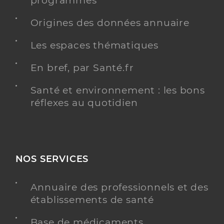
programmés
Origines des données annuaire
Les espaces thématiques
Dr Maronnat Thomas
Professionel de santé
Chirurgien-dentiste
En bref, par Santé.fr
Chirurgie dentaire
Santé et environnement : les bons
Spécialités
Adresse
340 Quai des Entreprises, 84660 Maubec
réflexes au quotidien
Téléphone
0490713172
Type de convention
Conventionné
NOS SERVICES
Y ALLER
Annuaire des professionnels et des
établissements de santé
Dr Rivarel Adam
Professionel de santé
Base de médicaments