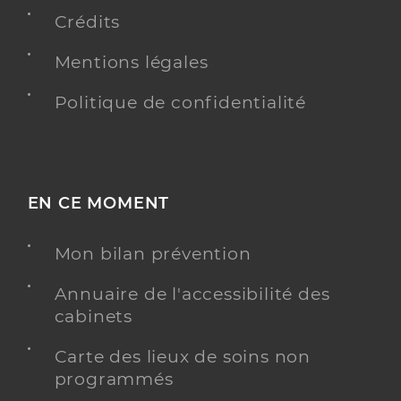
Adresse
4 impasse de Lioux, 84120 Pertuis
Crédits
Téléphone
0490095746
Mentions légales
Type de convention
Conventionné
Politique de confidentialité
Y ALLER
EN CE MOMENT
Dr Mussotte Florence
Professionel de santé
Chirurgien-dentiste
Mon bilan prévention
Chirurgie dentaire
Spécialités
Annuaire de l'accessibilité des
Adresse
4 impasse de Lioux, 84120 Pertuis
cabinets
Téléphone
0490790211
Carte des lieux de soins non
Type de convention
Conventionné
programmés