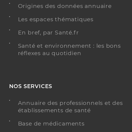
Origines des données annuaire
Y ALLER
Les espaces thématiques
En bref, par Santé.fr
Dr Mithalal Aswine
Professionel de santé
Chirurgien-dentiste
Santé et environnement : les bons
réflexes au quotidien
Chirurgie dentaire
Spécialités
Adresse
434 Rue Saint Martin, 84120 Pertuis
Téléphone
0448205115
NOS SERVICES
Y ALLER
Annuaire des professionnels et des
établissements de santé
Base de médicaments
Dr Chirca Madalina
Professionel de santé