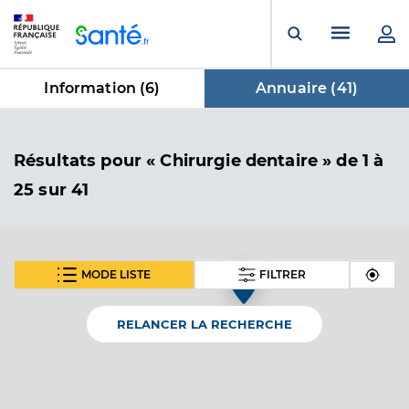
Panneau de gestion des cookies
Menu pr
Ouvrir la rech
Information (
6
)
Annuaire (
41
)
dans Annuaire
Résultats
pour « Chirurgie dentaire »
de 1 à
25 sur 41
MODE LISTE
FILTRER
2
SUIVANT
Dr Pirjan Paul
Professionel de santé
Chirurgien-dentiste
RELANCER LA RECHERCHE
Chirurgie dentaire
Spécialités
Adresse
434 Rue Saint Martin, 84120 Pertuis