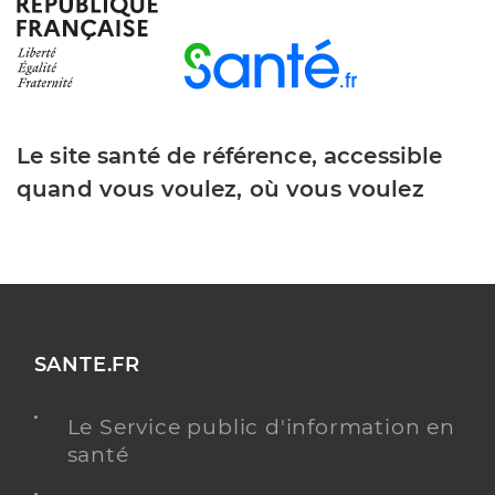
Dr Vinau Ana
Professionel de santé
Chirurgien-dentiste
Chirurgie dentaire
Spécialités
Le site santé de référence, accessible
Adresse
434 Rue Saint Martin, 84120 Pertuis
quand vous voulez, où vous voulez
Téléphone
0448205115
Y ALLER
SANTE.FR
Dr Geslin Adelaide
Professionel de santé
Chirurgien-dentiste
Le Service public d'information en
santé
Chirurgie dentaire
Spécialités