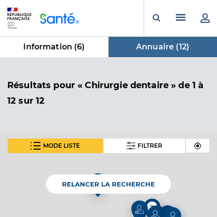
Panneau de gestion des cookies
Menu pr
Ouvrir la rech
Information (
6
)
Annuaire (
12
)
dans Annuaire
Résultats
pour « Chirurgie dentaire »
de 1 à
12 sur 12
MODE LISTE
FILTRER
Dr Maurin Vincent
Professionel de santé
Chirurgien-dentiste
RELANCER LA RECHERCHE
Chirurgie dentaire
Spécialités
2
Adresse
71 chemin de preville, 84400 Apt
2