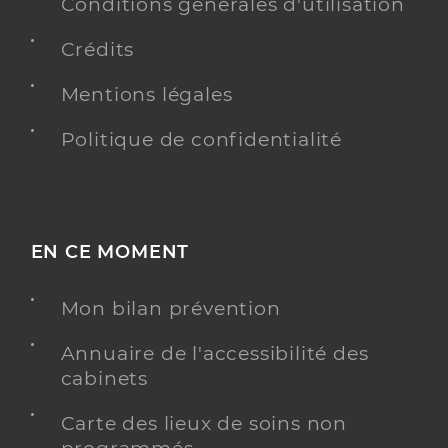
0490754911
Conditions générales d'utilisation
Type de convention
Conventionné
Crédits
Mentions légales
Y ALLER
Politique de confidentialité
Dr Thouvenin Sebastien
Professionel de santé
Chirurgien-dentiste
EN CE MOMENT
Chirurgie dentaire
Spécialités
Adresse
Mon bilan prévention
94 Place Jean Jaurès, 84400 Apt
Téléphone
0490740763
Annuaire de l'accessibilité des
Type de convention
Conventionné
cabinets
Carte des lieux de soins non
Y ALLER