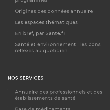
programmés
Origines des données annuaire
Les espaces thématiques
Dr Herghelegiu Mioara
Professionel de santé
Chirurgien-dentiste
En bref, par Santé.fr
Chirurgie dentaire
Santé et environnement : les bons
Spécialités
Adresse
71 Rue De La Plantade, 84400 Gargas
réflexes au quotidien
Téléphone
0490047037
Type de convention
Conventionné
NOS SERVICES
Y ALLER
Annuaire des professionnels et des
établissements de santé
Dr Lyassami Hamza
Professionel de santé
Base de médicaments