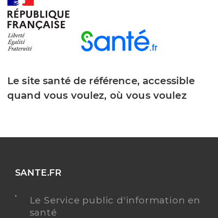
Y ALLER
Dr Chikhaoui Nirmine
Professionel de santé
Chirurgien-dentiste
Le site santé de référence, accessible
Chirurgie dentaire
quand vous voulez, où vous voulez
Spécialités
Adresse
251 Cours Lauze de Perret, 84400 Apt
Type de convention
Conventionné
Y ALLER
SANTE.FR
Le Service public d'information en
Dr Derrstroff Helene
Professionel de santé
santé
Chirurgien-dentiste