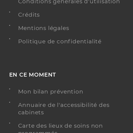
71 chemin de preville, 84400 Apt
Conditions générales d'utilisation
Téléphone
0490741100
Crédits
Type de convention
Conventionné
Mentions légales
Y ALLER
Politique de confidentialité
Dr Chikhaoui Nirmine
Professionel de santé
EN CE MOMENT
Chirurgien-dentiste
Mon bilan prévention
Chirurgie dentaire
Spécialités
Adresse
251 Cours Lauze de Perret, 84400 Apt
Annuaire de l'accessibilité des
Type de convention
Conventionné
cabinets
Carte des lieux de soins non
Y ALLER