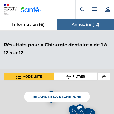
Panneau de gestion des cookies
Menu pr
Ouvrir la rech
Information (
6
)
Annuaire (
12
)
dans Annuaire
Résultats
pour « Chirurgie dentaire »
de 1 à
12 sur 12
MODE LISTE
FILTRER
Dr Perotti Laurent
Professionel de santé
Chirurgien-dentiste
RELANCER LA RECHERCHE
Chirurgie dentaire
Spécialités
2
Adresse
123 Avenue des Tilleuls, 84480 Bonnieux
2