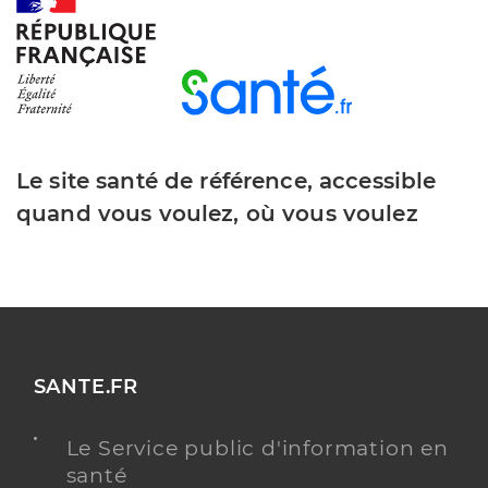
Y ALLER
Dr Herghelegiu Mioara
Professionel de santé
Chirurgien-dentiste
Le site santé de référence, accessible
Chirurgie dentaire
quand vous voulez, où vous voulez
Spécialités
Adresse
71 Rue De La Plantade, 84400 Gargas
Téléphone
0490047037
Type de convention
Conventionné
Y ALLER
SANTE.FR
Le Service public d'information en
santé