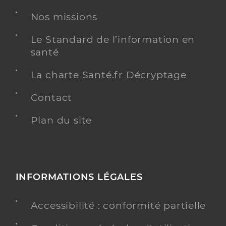
Dr Osvald Nadia
Professionel de santé
Chirurgien-dentiste
Nos missions
Chirurgie dentaire
Le Standard de l’information en
Spécialités
santé
Adresse
33 Rue Eugène Brunel, 84400 Apt
Téléphone
0490740574
La charte Santé.fr Décryptage
Type de convention
Conventionné
Contact
Plan du site
Y ALLER
Dr Maurin Vincent
Professionel de santé
INFORMATIONS LÉGALES
Chirurgien-dentiste
Accessibilité : conformité partielle
Chirurgie dentaire
Spécialités
Adresse