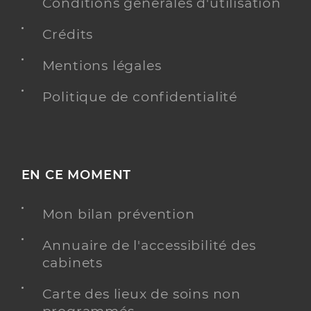
0490741711
Conditions générales d'utilisation
Type de convention
Conventionné
Crédits
Mentions légales
Y ALLER
Politique de confidentialité
Dr Herghelegiu Mioara
Professionel de santé
Chirurgien-dentiste
EN CE MOMENT
Chirurgie dentaire
Spécialités
Adresse
Mon bilan prévention
71 Rue De La Plantade, 84400 Gargas
Téléphone
0490047037
Annuaire de l'accessibilité des
Type de convention
Conventionné
cabinets
Carte des lieux de soins non
Y ALLER