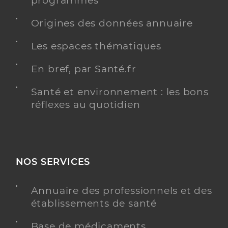
programmés
Origines des données annuaire
Les espaces thématiques
Dr Jager Laura
Professionel de santé
Chirurgien-dentiste
En bref, par Santé.fr
Chirurgie dentaire
Santé et environnement : les bons
Spécialités
Adresse
71 chemin de preville, 84400 Apt
réflexes au quotidien
Téléphone
0490741100
Type de convention
Conventionné
NOS SERVICES
Y ALLER
Annuaire des professionnels et des
établissements de santé
Dr Perotti Laurent
Professionel de santé
Base de médicaments