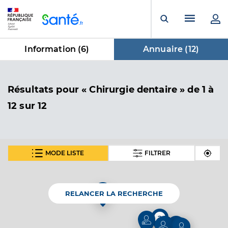
Panneau de gestion des cookies
Menu pr
Ouvrir la rech
Information (
6
)
Annuaire (
12
)
dans Annuaire
Résultats
pour « Chirurgie dentaire »
de 1 à
12 sur 12
MODE LISTE
FILTRER
Dr Maurin Vincent
Professionel de santé
Chirurgien-dentiste
RELANCER LA RECHERCHE
Chirurgie dentaire
Spécialités
2
Adresse
71 chemin de preville, 84400 Apt
2