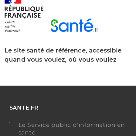
Dr Thouvenin Sebastien
Professionel de santé
Chirurgien-dentiste
Chirurgie dentaire
Le site santé de référence, accessible
Spécialités
Adresse
94 Place Jean Jaurès, 84400 Apt
quand vous voulez, où vous voulez
Téléphone
0490740763
Type de convention
Conventionné
Y ALLER
SANTE.FR
Le Service public d'information en
Dr Nassiry Milweiss
Professionel de santé
santé
Chirurgien-dentiste