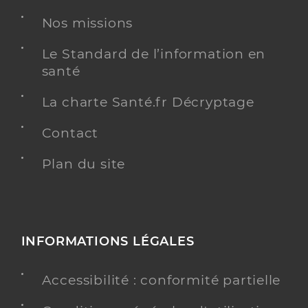
Nos missions
Chirurgie dentaire
Spécialités
Adresse
Quartier St Michel, 84400 Apt
Le Standard de l’information en
santé
Téléphone
0490741317
Type de convention
Conventionné
La charte Santé.fr Décryptage
Contact
Y ALLER
Plan du site
Dr Derrstroff Helene
Professionel de santé
Chirurgien-dentiste
INFORMATIONS LÉGALES
Chirurgie dentaire
Spécialités
Accessibilité : conformité partielle
Adresse
435 Avenue Philippe de Girard, 84400 Apt
Téléphone