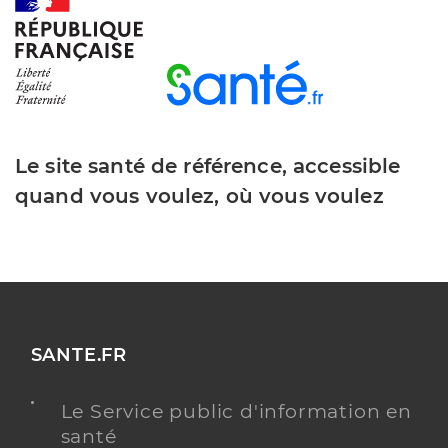
Y ALLER
Dr Marguet Perrine
Professionel de santé
Chirurgien-dentiste
Le site santé de référence, accessible
Chirurgie dentaire
quand vous voulez, où vous voulez
Spécialités
Adresse
63 Avenue du Mont Ventoux, 84450
Jonquerettes
Téléphone
0490320618
Type de convention
Conventionné
SANTE.FR
Y ALLER
Le Service public d'information en
santé