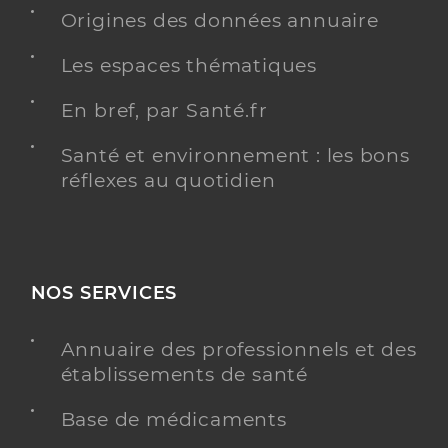
Dr Gmar Mouna
Professionel de santé
Origines des données annuaire
Chirurgien-dentiste
Les espaces thématiques
Chirurgie dentaire
Spécialités
En bref, par Santé.fr
Adresse
710 Chemin du Pont de la Sable, 84800 L’Isle-sur-la-
Sorgue
Santé et environnement : les bons
Distance
4 km
réflexes au quotidien
Téléphone
04 84 85 99 09
Type de convention
Conventionné
NOS SERVICES
Y ALLER
Annuaire des professionnels et des
établissements de santé
Dr Amico Raphael
Professionel de santé
Base de médicaments
Chirurgien-dentiste