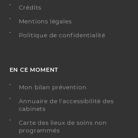
Crédits
Dr Pascual Lorrena
Mentions légales
Professionel de santé
Chirurgien-dentiste
Politique de confidentialité
Chirurgie dentaire
Spécialités
Adresse
710 Chemin du Pont de la Sable, 84800 L’Isle-sur-la-
Sorgue
EN CE MOMENT
Distance
4 km
Téléphone
04 84 85 99 09
Mon bilan prévention
Type de convention
Conventionné
Annuaire de l'accessibilité des
cabinets
Y ALLER
Carte des lieux de soins non
programmés