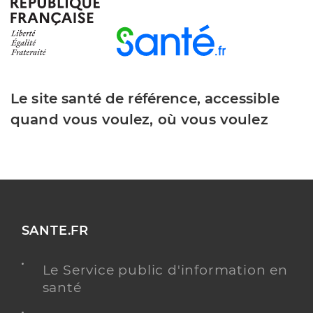
Type de convention
Conventionné
Y ALLER
Le site santé de référence, accessible
quand vous voulez, où vous voulez
Dr Nascimento Edite
Professionel de santé
Chirurgien-dentiste
Chirurgie dentaire
Spécialités
Adresse
146 Avenue des Sorgues, 84800 L’Isle-sur-la-
Sorgue
SANTE.FR
Distance
4 km
Téléphone
0953617309
Le Service public d'information en
Type de convention
Conventionné
santé