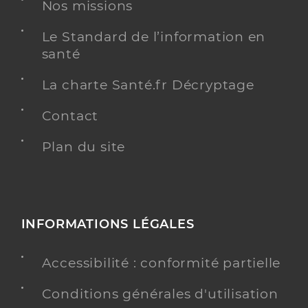
Nos missions
Y ALLER
Le Standard de l’information en
santé
La charte Santé.fr Décryptage
Dr Valette Renaud
Professionel de santé
Chirurgien-dentiste
Contact
Chirurgie dentaire
Plan du site
Spécialités
Adresse
Résidence la Pyramide, 84800 L’Isle-sur-la-
Sorgue
Distance
4 km
Téléphone
0490385288
INFORMATIONS LÉGALES
Type de convention
Conventionné
Accessibilité : conformité partielle
Y ALLER
Conditions générales d'utilisation