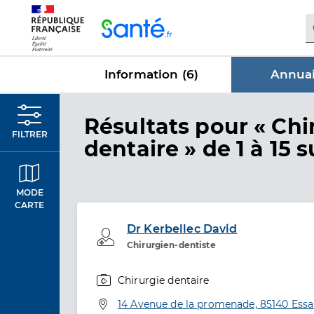
Panneau de gestion des cookies
Information (
6
)
Annuai
dans Annu
Résultats
pour « Chi
FILTRER
dentaire »
de 1 à 15 s
MODE
CARTE
Dr Kerbellec David
Professionel de santé
Chirurgien-dentiste
Chirurgie dentaire
Spécialités
Adresse
14 Avenue de la promenade, 85140 Ess