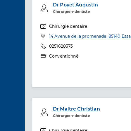
Dr Poyet Augustin
Professionel de santé
Chirurgien-dentiste
Chirurgie dentaire
Spécialités
Adresse
14 Avenue de la promenade, 85140 Ess
Téléphone
0251628373
Type de convention
Conventionné
Dr Maitre Christian
Professionel de santé
Chirurgien-dentiste
Chirurgie dentaire