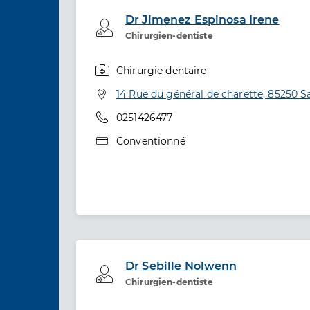
Dr Jimenez Espinosa Irene
Professionel de santé
Chirurgien-dentiste
Chirurgie dentaire
Spécialités
Adresse
14 Rue du général de charette, 85250 S
Téléphone
0251426477
Type de convention
Conventionné
Dr Sebille Nolwenn
Professionel de santé
Chirurgien-dentiste