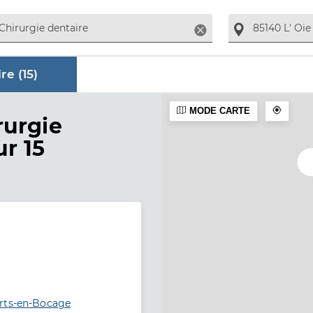
Supprimer
re (
15
)
MODE CARTE
aire
rurgie
ur 15
arts-en-Bocage