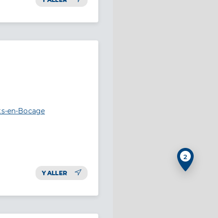
rts-en-Bocage
2
Y ALLER