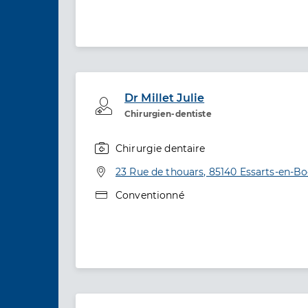
Dr Millet Julie
Professionel de santé
Chirurgien-dentiste
Chirurgie dentaire
Spécialités
Adresse
23 Rue de thouars, 85140 Essarts-en-B
Type de convention
Conventionné