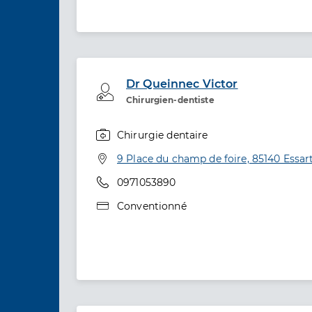
Dr Queinnec Victor
Professionel de santé
Chirurgien-dentiste
Chirurgie dentaire
Spécialités
Adresse
9 Place du champ de foire, 85140 Essa
Téléphone
0971053890
Type de convention
Conventionné