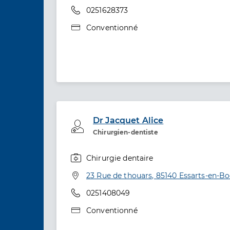
Téléphone
0251628373
Type de convention
Conventionné
Dr Jacquet Alice
Professionel de santé
Chirurgien-dentiste
Chirurgie dentaire
Spécialités
Adresse
23 Rue de thouars, 85140 Essarts-en-B
Téléphone
0251408049
Type de convention
Conventionné