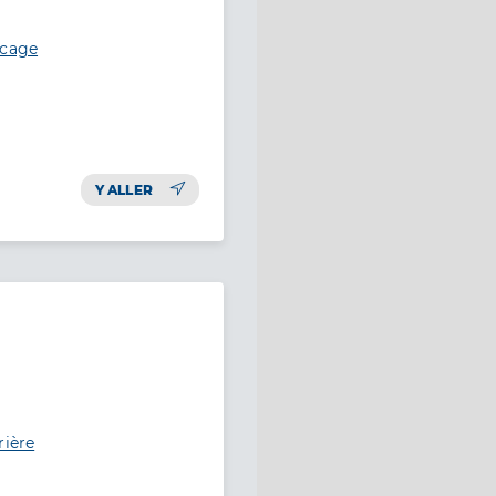
ocage
Y ALLER
rière