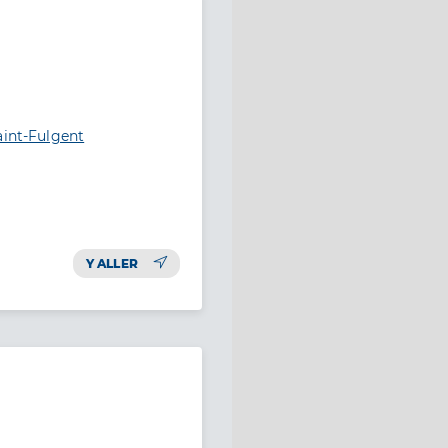
aint-Fulgent
Y ALLER