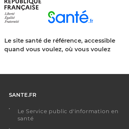
Y ALLER
Le site santé de référence, accessible
Dr Avril Anne
Professionel de santé
Chirurgien-dentiste
quand vous voulez, où vous voulez
Chirurgie dentaire
Spécialités
Adresse
25 Rue des Mûriers, 85150 Les Achards
Distance
6 km
Téléphone
0251386113
SANTE.FR
Type de convention
Conventionné
Le Service public d'information en
santé
Y ALLER