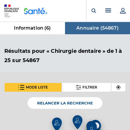
Panneau de gestion des cookies
Menu pr
Ouvrir la rech
Information (
6
)
Annuaire (
54867
)
dans Annuaire
Résultats
pour « Chirurgie dentaire »
de 1 à
25 sur 54867
MODE LISTE
FILTRER
SUIVANT
Dr Poupot Vincent
Professionel de santé
Chirurgien-dentiste
RELANCER LA RECHERCHE
Chirurgie dentaire
Spécialités
Adresse
2
Rue de la mairie, 85150 Sainte-Flaive-des-Loups
2
4