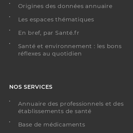
Spécialités
Origines des données annuaire
Adresse
9 Rue de la croix des vignes, 85190 Beaulieu-sous-
la-Roche
Les espaces thématiques
Distance
8 km
En bref, par Santé.fr
Téléphone
0251489386
Type de convention
Conventionné
Santé et environnement : les bons
réflexes au quotidien
Y ALLER
NOS SERVICES
Dr Poirier Ludovic
Professionel de santé
Chirurgien-dentiste
Annuaire des professionnels et des
établissements de santé
Chirurgie dentaire
Spécialités
Base de médicaments
Adresse
37 Rue pierre nicolas loue, 85190 Venansault