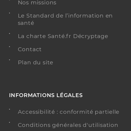
Nos missions
Le Standard de l’information en
Dr Arnaud Gerard
Professionel de santé
santé
Chirurgien-dentiste
La charte Santé.fr Décryptage
Chirurgie dentaire
Spécialités
Contact
Adresse
6 Rue de l’océan, 85430 Aubigny-Les Clouzeaux
Distance
Plan du site
7 km
Téléphone
0251403093
Type de convention
Conventionné
INFORMATIONS LÉGALES
Y ALLER
Accessibilité : conformité partielle
Conditions générales d'utilisation
Dr Billet Florence