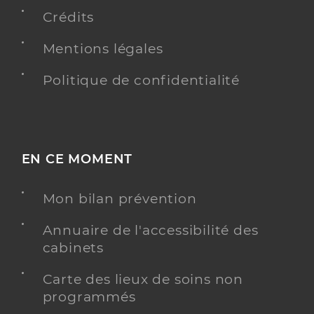
Professionel de santé
Chirurgien-dentiste
Crédits
Mentions légales
Chirurgie dentaire
Spécialités
Adresse
6 Rue de l’océan, 85430 Aubigny-Les Clouzeaux
Politique de confidentialité
Distance
7 km
Téléphone
0251403083
Type de convention
Conventionné
EN CE MOMENT
Y ALLER
Mon bilan prévention
Annuaire de l'accessibilité des
cabinets
Dr Paillat Laurent
Professionel de santé
Chirurgien-dentiste
Carte des lieux de soins non
programmés
Chirurgie dentaire