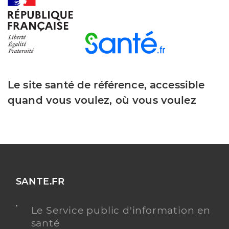
Y ALLER
Dr Fruchet Aurelien
Professionel de santé
Chirurgien-dentiste
Le site santé de référence, accessible
quand vous voulez, où vous voulez
Chirurgie dentaire
Spécialités
Adresse
23 Rue Colonel Beltrame, 85340 Les Sables-
d’Olonne
Téléphone
+33 0251907051
Type de convention
Conventionné
SANTE.FR
Y ALLER
Le Service public d'information en
santé