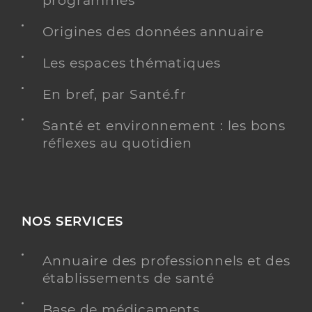
programmés
Y ALLER
Origines des données annuaire
Les espaces thématiques
En bref, par Santé.fr
Dr Avril Anne
Professionel de santé
Chirurgien-dentiste
Santé et environnement : les bons
réflexes au quotidien
Chirurgie dentaire
Spécialités
Adresse
25 Rue des Mûriers, 85150 Les Achards
Téléphone
0251386113
NOS SERVICES
Type de convention
Conventionné
Annuaire des professionnels et des
Y ALLER
établissements de santé
Base de médicaments