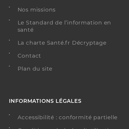
Nos missions
Dr Pineau Stephanie
Professionel de santé
Chirurgien-dentiste
Le Standard de l’information en
santé
Chirurgie dentaire
Spécialités
Adresse
7 Rue des marais, 85340 L’Île-d’Olonne
La charte Santé.fr Décryptage
Type de convention
Conventionné
Contact
Plan du site
Y ALLER
Clinique chirurgicale porte oceane -
INFORMATIONS LÉGALES
olonne sur mer
Etablissement de soins
Etablissement de soins pluridisciplinaire
Accessibilité : conformité partielle
Voir l’offre identifiée