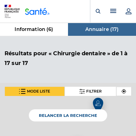
Panneau de gestion des cookies
Menu pr
Ouvrir la rech
Information (
6
)
Annuaire (
17
)
dans Annuaire
Résultats
pour « Chirurgie dentaire »
de 1 à
17 sur 17
MODE LISTE
FILTRER
Dr Bawejski Quentin
Professionel de santé
Chirurgien-dentiste
RELANCER LA RECHERCHE
Chirurgie dentaire
Spécialités
Adresse
23 Rue Colonel Beltrame, 85340 Les Sables-