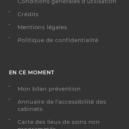
Conditions générales d'utilisation
Adresse
Rue Jacques Monod, 85340 Les Sables-d’Olonne
Crédits
Téléphone
0251211515
Mentions légales
Y ALLER
Politique de confidentialité
Dr Paillat Laurent
Professionel de santé
EN CE MOMENT
Chirurgien-dentiste
Chirurgie dentaire
Mon bilan prévention
Spécialités
Adresse
9 Rue de la croix des vignes, 85190 Beaulieu-sous-
Annuaire de l'accessibilité des
la-Roche
cabinets
Téléphone
0251489386
Carte des lieux de soins non
Type de convention
Conventionné