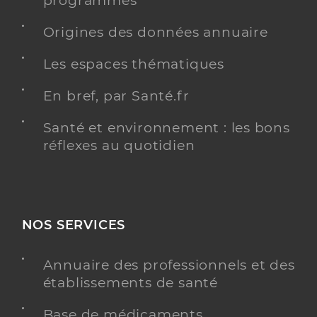
programmés
Origines des données annuaire
Y ALLER
Les espaces thématiques
En bref, par Santé.fr
Dr Mayot Alizee
Professionel de santé
Santé et environnement : les bons
Chirurgien-dentiste
réflexes au quotidien
Chirurgie dentaire
Spécialités
Adresse
23 Rue Colonel Beltrame, 85340 Les Sables-
d’Olonne
NOS SERVICES
Téléphone
0251907051
Type de convention
Conventionné
Annuaire des professionnels et des
établissements de santé
Y ALLER
Base de médicaments