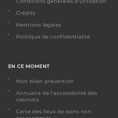
Conditions générales d'utilisation
Adresse
6 Impasse hippocrate, 85340 Les Sables-
d’Olonne
Crédits
Téléphone
0251325594
Mentions légales
Type de convention
Conventionné
Politique de confidentialité
Y ALLER
EN CE MOMENT
Dr Dessier Cedric
Professionel de santé
Chirurgien-dentiste
Mon bilan prévention
Chirurgie dentaire
Annuaire de l'accessibilité des
Spécialités
Adresse
25 Rue des Mûriers, 85150 Les Achards
cabinets
Téléphone
0251386113
Carte des lieux de soins non
Type de convention
Conventionné