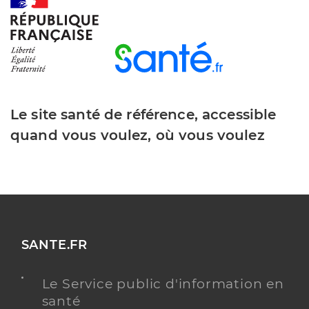
Y ALLER
Dr Villemagne Adeline
Professionel de santé
Chirurgien-dentiste
Le site santé de référence, accessible
Chirurgie dentaire
quand vous voulez, où vous voulez
Spécialités
Adresse
69 Rue Maurice Raimbaud, 85150 Sainte-Foy
Téléphone
0251079386
Type de convention
Conventionné
Y ALLER
SANTE.FR
Le Service public d'information en
santé
Dr Bawejski Quentin