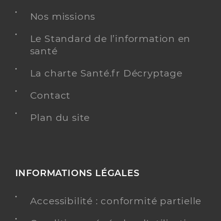
Professionel de santé
Chirurgien-dentiste
Nos missions
Chirurgie dentaire
Le Standard de l’information en
Spécialités
santé
Adresse
23 Rue Colonel Beltrame, 85340 Les Sables-
d’Olonne
La charte Santé.fr Décryptage
Téléphone
0251907051
Type de convention
Contact
Conventionné
Plan du site
Y ALLER
INFORMATIONS LÉGALES
Dr Nguyen Anna
Professionel de santé
Chirurgien-dentiste
Accessibilité : conformité partielle
Chirurgie dentaire
Spécialités