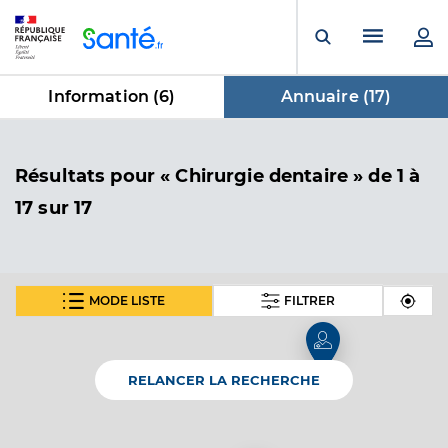
Panneau de gestion des cookies
Menu pr
Ouvrir la rech
Information (
6
)
Annuaire (
17
)
dans Annuaire
Résultats
pour « Chirurgie dentaire »
de 1 à
17 sur 17
MODE LISTE
FILTRER
Clinique chirurgicale porte oceane -
olonne sur mer
Etablissement de soins
Etablissement de soins pluridisciplinaire
RELANCER LA RECHERCHE
Voir l’offre identifiée