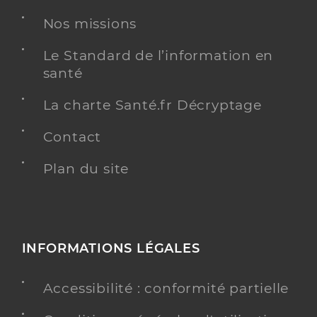
Professionel de santé
Chirurgien-dentiste
Nos missions
Chirurgie dentaire
Le Standard de l’information en
Spécialités
santé
Adresse
1 Impasse paul eluard, 85180 Les Sables-
d’Olonne
La charte Santé.fr Décryptage
Téléphone
0251204080
Contact
Y ALLER
Plan du site
Dr Gilg Manon
Professionel de santé
Chirurgien-dentiste
INFORMATIONS LÉGALES
Chirurgie dentaire
Accessibilité : conformité partielle
Spécialités
Adresse
84 Rue Ernest Landrieau, 85340 Les Sables-