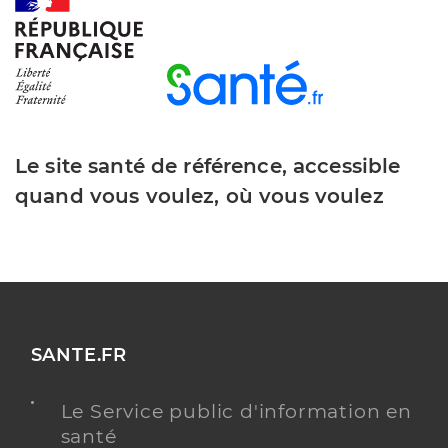
Y ALLER
Clinique chirurgicale porte oceane -
olonne sur mer
Etablissement de soins
Etablissement de soins pluridisciplinaire
Le site santé de référence, accessible
quand vous voulez, où vous voulez
Voir l’offre identifiée
Adresse
Rue Jacques Monod, 85340 Les Sables-d’Olonne
Téléphone
0251211515
Y ALLER
SANTE.FR
Le Service public d'information en
santé
Dr Kotowicz Alexis