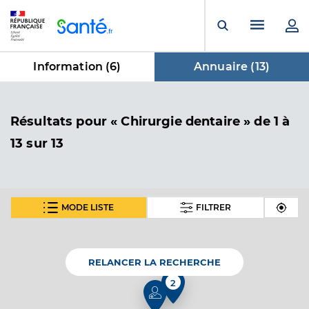
Panneau de gestion des cookies
Menu pr
Ouvrir la rech
Information (
6
)
Annuaire (
13
)
dans Annuaire
Résultats
pour « Chirurgie dentaire »
de 1 à
13 sur 13
MODE LISTE
FILTRER
Dr Rodney Maud
Professionel de santé
Chirurgien-dentiste
RELANCER LA RECHERCHE
Chirurgie dentaire
2
Spécialités
Adresse
1 Impasse paul eluard, 85180 Les Sables-