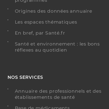
programmés
Dr Nguyen Anna
Professionel de santé
Chirurgien-dentiste
Origines des données annuaire
Chirurgie dentaire
Les espaces thématiques
Spécialités
Adresse
6 Impasse hippocrate, 85340 Les Sables-
En bref, par Santé.fr
d’Olonne
Téléphone
0251325594
Santé et environnement : les bons
Type de convention
Conventionné
réflexes au quotidien
Y ALLER
NOS SERVICES
Dr Genty Laura
Professionel de santé
Annuaire des professionnels et des
Chirurgien-dentiste
établissements de santé
Chirurgie dentaire
Base de médicaments