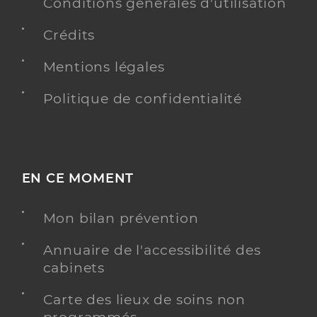
Professionel de santé
Conditions générales d'utilisation
Chirurgien-dentiste
Crédits
Chirurgie dentaire
Spécialités
Mentions légales
Adresse
7 Rue gustave eiffel, 85170 Le Poiré-sur-Vie
Politique de confidentialité
Téléphone
0251064518
Type de convention
Conventionné
Y ALLER
EN CE MOMENT
Mon bilan prévention
Dr Celette Marion
Professionel de santé
Annuaire de l'accessibilité des
Chirurgien-dentiste
cabinets
Chirurgie dentaire
Carte des lieux de soins non
Spécialités
Adresse
2bis Rue des centaurées, 85190 Aizenay