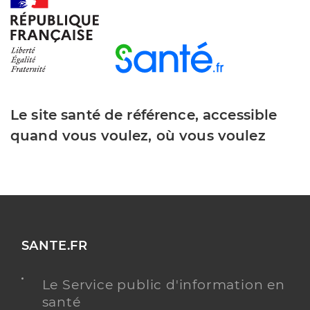
Y ALLER
Dr Paillat Laurent
Professionel de santé
Chirurgien-dentiste
Le site santé de référence, accessible
Chirurgie dentaire
quand vous voulez, où vous voulez
Spécialités
Adresse
9 Rue de la croix des vignes, 85190 Beaulieu-sous-
la-Roche
Téléphone
0251489386
Type de convention
Conventionné
SANTE.FR
Y ALLER
Le Service public d'information en
santé