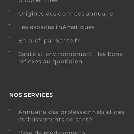
programmés
Téléphone
0251094726
Origines des données annuaire
Type de convention
Conventionné
Les espaces thématiques
Y ALLER
En bref, par Santé.fr
Santé et environnement : les bons
réflexes au quotidien
Dr Poirier Ludovic
Professionel de santé
Chirurgien-dentiste
Chirurgie dentaire
NOS SERVICES
Spécialités
Adresse
37 Rue pierre nicolas loue, 85190 Venansault
Téléphone
0251073589
Annuaire des professionnels et des
établissements de santé
Type de convention
Conventionné
Base de médicaments