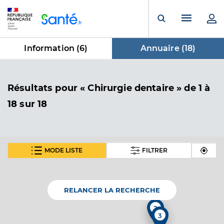
Panneau de gestion des cookies
Menu pr
Ouvrir la rech
Information (
6
)
Annuaire (
18
)
dans Annuaire
Résultats
pour « Chirurgie dentaire »
de 1 à
18 sur 18
MODE LISTE
FILTRER
Dr Gillet Guillaume
Professionel de santé
Chirurgien-dentiste
RELANCER LA RECHERCHE
Chirurgie dentaire
Spécialités
2
Adresse
3
Rue marie curie, 85170 Le Poiré-sur-Vie