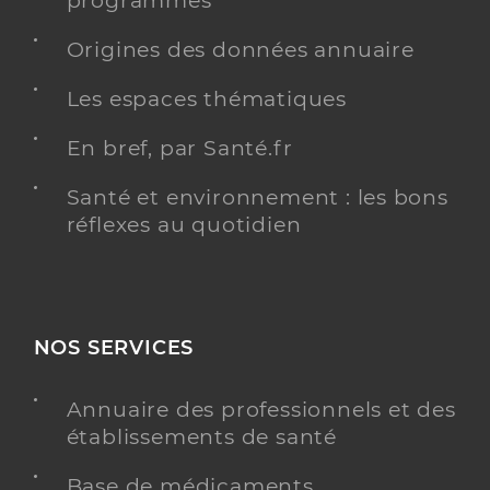
programmés
Dr Voisin Valerie
Professionel de santé
Origines des données annuaire
Chirurgien-dentiste
Les espaces thématiques
Chirurgie dentaire
Spécialités
Adresse
17 Place du héraut, 85200 Mervent
En bref, par Santé.fr
Type de convention
Conventionné
Santé et environnement : les bons
réflexes au quotidien
Y ALLER
NOS SERVICES
Dr Donnadieu Philippe
Professionel de santé
Chirurgien-dentiste
Annuaire des professionnels et des
établissements de santé
Chirurgie dentaire
Spécialités
Adresse
11 Rue du pont aux chèvres, 85200 Fontenay-le-
Base de médicaments