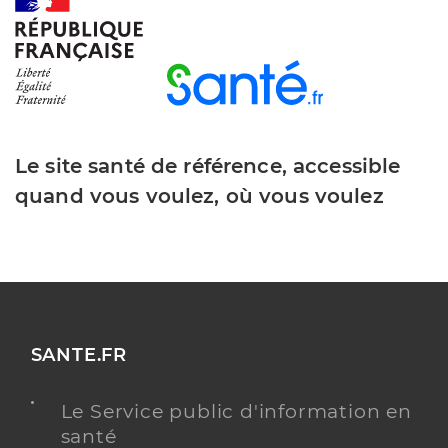
Y ALLER
Dr Botog Adrian Ionut
Professionel de santé
Chirurgien-dentiste
Le site santé de référence, accessible
quand vous voulez, où vous voulez
Chirurgie dentaire
Spécialités
Adresse
51 Rue rabelais, 85200 Fontenay-le-Comte
Téléphone
0251692464
Type de convention
Conventionné
SANTE.FR
Y ALLER
Le Service public d'information en
santé