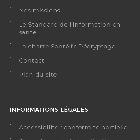
Clinique sud vendee - fontenay le
Nos missions
comte
Etablissement de soins
Etablissement de soins chirurgicaux
Le Standard de l’information en
santé
Voir l’offre identifiée
La charte Santé.fr Décryptage
Adresse
Rue du docteur fleurance, 85200 Fontenay-le-
Comte
Contact
Téléphone
0251534444
Plan du site
Y ALLER
INFORMATIONS LÉGALES
Dr Curiman Judit
Professionel de santé
Chirurgien-dentiste
Accessibilité : conformité partielle
Chirurgie dentaire