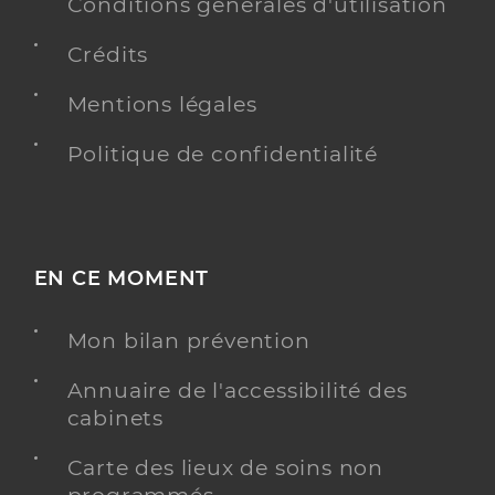
Conditions générales d'utilisation
Spécialités
Adresse
10 Rue des horts, 85200 Fontenay-le-Comte
Crédits
Mentions légales
Y ALLER
Politique de confidentialité
Dr Herbodeau Eric
Professionel de santé
Chirurgien-dentiste
EN CE MOMENT
Chirurgie dentaire
Spécialités
Adresse
10 Rue des horts, 85200 Fontenay-le-Comte
Mon bilan prévention
Annuaire de l'accessibilité des
Y ALLER
cabinets
Carte des lieux de soins non