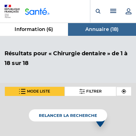
Panneau de gestion des cookies
Menu pr
Ouvrir la rech
Information (
6
)
Annuaire (
18
)
dans Annuaire
Résultats
pour « Chirurgie dentaire »
de 1 à
18 sur 18
MODE LISTE
FILTRER
Dr Meiser Jean Joseph
Professionel de santé
Chirurgien-dentiste
RELANCER LA RECHERCHE
Chirurgie dentaire
Spécialités
Adresse
82 Rue de la république, 85200 Fontenay-le-