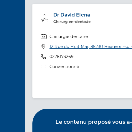
Dr David Elena
Professionel de santé
Chirurgien-dentiste
Chirurgie dentaire
Spécialités
Adresse
12 Rue du Huit Mai, 85230 Beauvoir-su
Téléphone
0228173269
Type de convention
Conventionné
Le contenu proposé vous a-t-