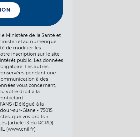
NON
le Ministère de la Santé et
ministériel au numérique
té de modifier les
tre inscription sur le site
l’intérêt public. Les données
obligatoire. Les autres
 conservées pendant une
e communication à des
onnées vous concernant,
ou votre droit à la
contactant
l’ANS (Délégué à la
dour-sur-Glane - 75015
ctés, que vos droits «
és (article 13 du RGPD),
IL (www.cnil.fr)