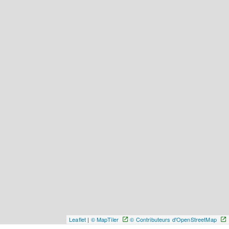
Leaflet
|
© MapTiler
© Contributeurs d'OpenStreetMap