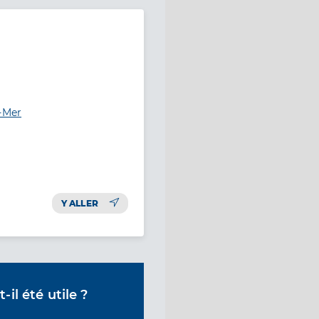
r-Mer
Y ALLER
il été utile ?