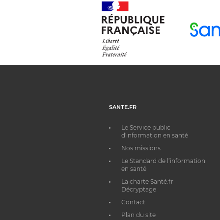
SANTE.FR
Le Service public
d'information en santé
Nos missions
Le Standard de l’information
en santé
La charte Santé.fr
Décryptage
Contact
Plan du site