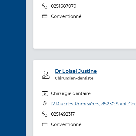
Téléphone
0251687070
Type de convention
Conventionné
Dr Loisel Justine
Professionel de santé
Chirurgien-dentiste
Chirurgie dentaire
Spécialités
Adresse
12 Rue des Primevères, 85230 Saint-Ger
Téléphone
0251492317
Type de convention
Conventionné