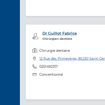
Dr Guillot Fabrice
Professionel de santé
Chirurgien-dentiste
Chirurgie dentaire
Spécialités
Adresse
12 Rue des Primevères, 85230 Saint-Ger
Téléphone
0251492317
Type de convention
Conventionné