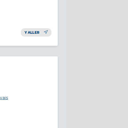
Y ALLER
vais