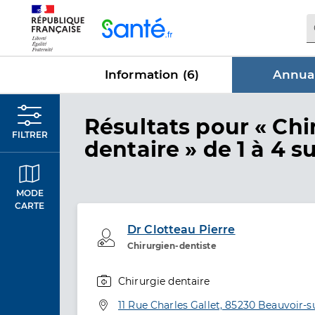
Panneau de gestion des cookies
Information (
6
)
Annuai
dans Annu
Résultats
pour « Chi
FILTRER
dentaire »
de 1 à 4 su
MODE
CARTE
Dr Clotteau Pierre
Professionel de santé
Chirurgien-dentiste
Chirurgie dentaire
Spécialités
Adresse
11 Rue Charles Gallet, 85230 Beauvoir-