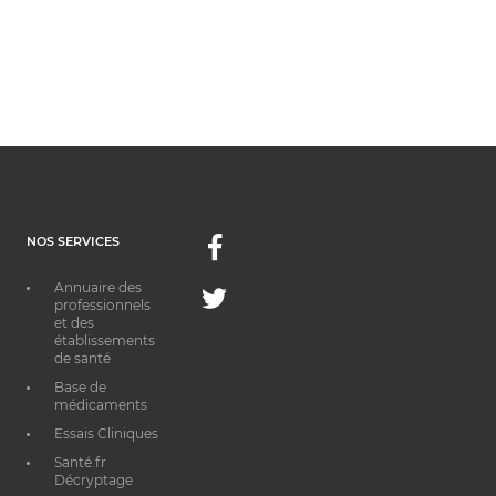
NOS SERVICES
Facebook
Annuaire des
Twitter
professionnels
et des
établissements
de santé
Base de
médicaments
Essais Cliniques
Santé.fr
Décryptage