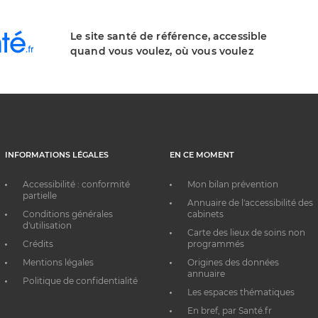
Le site santé de référence, accessible
quand vous voulez, où vous voulez
INFORMATIONS LÉGALES
EN CE MOMENT
Accessibilité : conformité
Mon bilan prévention
partielle
Annuaire de l'accessibilité des
Conditions générales
cabinets
d'utilisation
Carte des lieux de soins non
Crédits
programmés
Mentions légales
Origines des données
annuaire
Politique de confidentialité
Les espaces thématiques
En bref, par Santé.fr