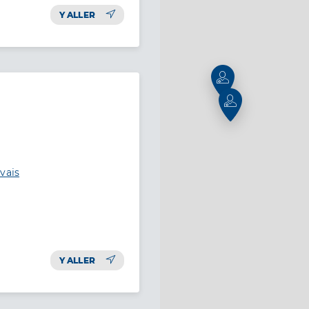
Y ALLER
vais
Y ALLER