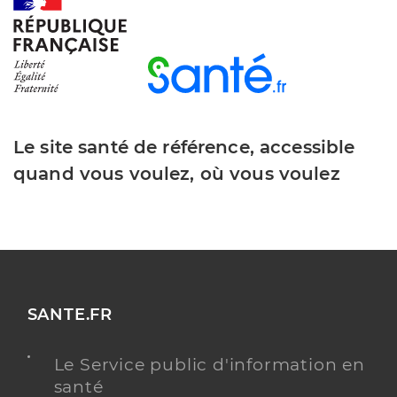
Y ALLER
Dr Loisel Justine
Professionel de santé
Chirurgien-dentiste
Le site santé de référence, accessible
Chirurgie dentaire
quand vous voulez, où vous voulez
Spécialités
Adresse
12 Rue des Primevères, 85230 Saint-Gervais
Téléphone
0251492317
Type de convention
Conventionné
Y ALLER
SANTE.FR
Le Service public d'information en
santé