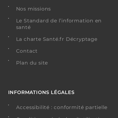
Dr Clotteau Pierre
Professionel de santé
Chirurgien-dentiste
Nos missions
Chirurgie dentaire
Le Standard de l’information en
Spécialités
santé
Adresse
11 Rue Charles Gallet, 85230 Beauvoir-sur-Mer
Téléphone
0251687070
La charte Santé.fr Décryptage
Type de convention
Conventionné
Contact
Plan du site
Y ALLER
INFORMATIONS LÉGALES
Accessibilité : conformité partielle