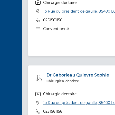
Chirurgie dentaire
Spécialités
Adresse
1b Rue du président de gaulle, 85400 L
Téléphone
0251561156
Type de convention
Conventionné
Dr Gaborieau Quievre Sophie
Professionel de santé
Chirurgien-dentiste
Chirurgie dentaire
Spécialités
Adresse
1b Rue du président de gaulle, 85400 L
Téléphone
0251561156