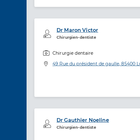
Dr Maron Victor
Professionel de santé
Chirurgien-dentiste
Chirurgie dentaire
Spécialités
Adresse
49 Rue du président de gaulle, 85400 
Dr Gauthier Noeline
Professionel de santé
Chirurgien-dentiste