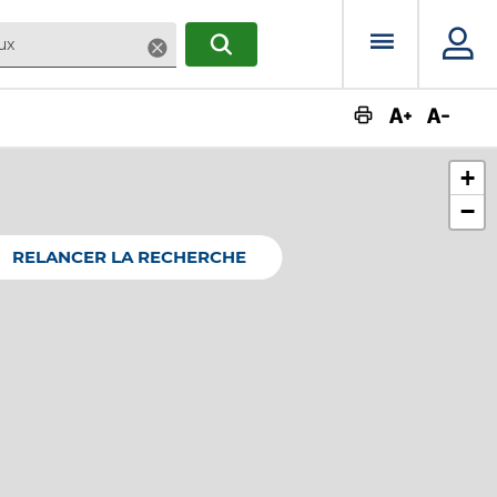
Menu prin
Supprimer
RECHERCHER
Augmente
Dimin
+
−
RELANCER LA RECHERCHE