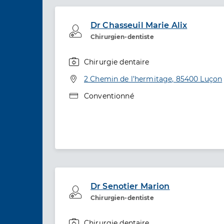
Dr Chasseuil Marie Alix
Professionel de santé
Chirurgien-dentiste
Chirurgie dentaire
Spécialités
Adresse
2 Chemin de l’hermitage, 85400 Luçon
Type de convention
Conventionné
Dr Senotier Marion
Professionel de santé
Chirurgien-dentiste
Chirurgie dentaire