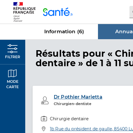
Panneau de gestion des cookies
Information (
6
)
Annuai
dans Annu
Résultats
pour « Chi
FILTRER
dentaire »
de 1 à 11 su
MODE
CARTE
Dr Pothier Marietta
Professionel de santé
Chirurgien-dentiste
Chirurgie dentaire
Spécialités
Adresse
1b Rue du président de gaulle, 85400 L