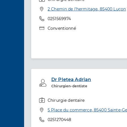
Spécialités
Adresse
2 Chemin de l’hermitage, 85400 Luçon
Téléphone
0251569974
Type de convention
Conventionné
Dr Pletea Adrian
Professionel de santé
Chirurgien-dentiste
Chirurgie dentaire
Spécialités
Adresse
5 Place du commerce, 85400 Sainte-G
Téléphone
0251270448