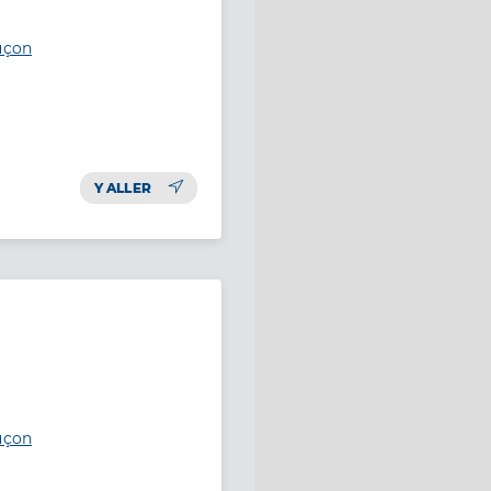
uçon
Y ALLER
uçon