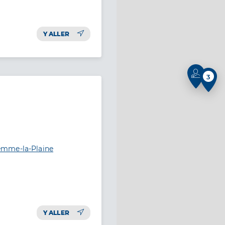
Y ALLER
3
emme-la-Plaine
Y ALLER