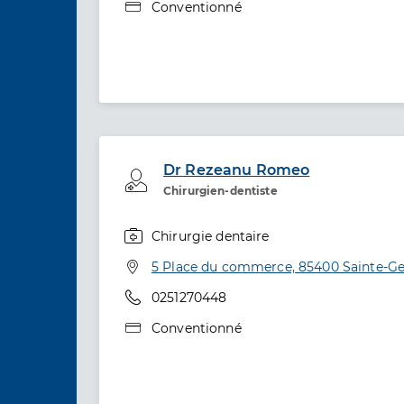
Type de convention
Conventionné
Dr Rezeanu Romeo
Professionel de santé
Chirurgien-dentiste
Chirurgie dentaire
Spécialités
Adresse
5 Place du commerce, 85400 Sainte-G
Téléphone
0251270448
Type de convention
Conventionné