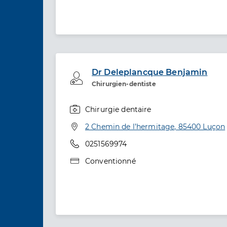
Dr Deleplancque Benjamin
Professionel de santé
Chirurgien-dentiste
Chirurgie dentaire
Spécialités
Adresse
2 Chemin de l’hermitage, 85400 Luçon
Téléphone
0251569974
Type de convention
Conventionné