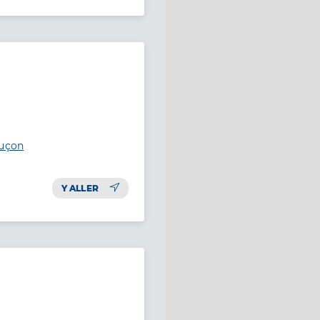
Luçon
Y ALLER