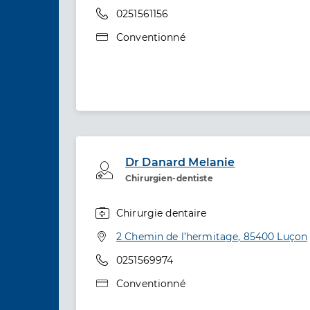
Téléphone
0251561156
Type de convention
Conventionné
Dr Danard Melanie
Professionel de santé
Chirurgien-dentiste
Chirurgie dentaire
Spécialités
Adresse
2 Chemin de l’hermitage, 85400 Luçon
Téléphone
0251569974
Type de convention
Conventionné