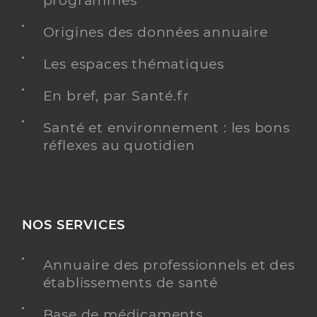
programmés
Dr Gaborieau Quievre Sophie
Professionel de santé
Origines des données annuaire
Chirurgien-dentiste
Les espaces thématiques
Chirurgie dentaire
Spécialités
Adresse
1b Rue du président de gaulle, 85400 Luçon
En bref, par Santé.fr
Téléphone
0251561156
Santé et environnement : les bons
Type de convention
Conventionné
réflexes au quotidien
Y ALLER
NOS SERVICES
Dr Rezeanu Romeo
Professionel de santé
Annuaire des professionnels et des
Chirurgien-dentiste
établissements de santé
Chirurgie dentaire
Base de médicaments