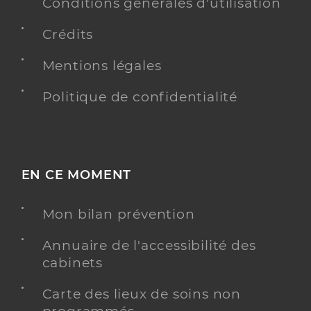
Conditions générales d'utilisation
Y ALLER
Crédits
Mentions légales
Dr Gauthier Noeline
Professionel de santé
Politique de confidentialité
Chirurgien-dentiste
Chirurgie dentaire
Spécialités
Adresse
1b Rue du président de gaulle, 85400 Luçon
EN CE MOMENT
Téléphone
0251561156
Mon bilan prévention
Type de convention
Conventionné
Annuaire de l'accessibilité des
Y ALLER
cabinets
Carte des lieux de soins non