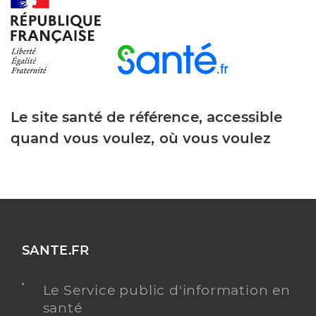
Dr Metaye Flora
Professionel de santé
Chirurgien-dentiste
Chirurgie dentaire
Spécialités
Adresse
2 Chemin de l’hermitage, 85400 Luçon
Téléphone
0251569974
Le site santé de référence, accessible
Type de convention
Conventionné
quand vous voulez, où vous voulez
Y ALLER
Dr Pothier Marietta
Professionel de santé
SANTE.FR
Chirurgien-dentiste
Le Service public d'information en
Chirurgie dentaire
santé
Spécialités