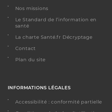
Adresse
1b Rue du président de gaulle, 85400 Luçon
Nos missions
Téléphone
0251561156
Type de convention
Conventionné
Le Standard de l’information en
santé
Y ALLER
La charte Santé.fr Décryptage
Contact
Plan du site
Dr Deleplancque Benjamin
Professionel de santé
Chirurgien-dentiste
Chirurgie dentaire
Spécialités
Adresse
2 Chemin de l’hermitage, 85400 Luçon
INFORMATIONS LÉGALES
Téléphone
0251569974
Accessibilité : conformité partielle
Type de convention
Conventionné