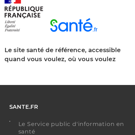
Dr Quinet Guillaume
Professionel de santé
Chirurgien-dentiste
Le site santé de référence, accessible
Chirurgie dentaire
Spécialités
quand vous voulez, où vous voulez
Adresse
7 Rue du gd verger, 85770 Le Gué-de-Velluire
Téléphone
0251524784
Type de convention
Conventionné
Y ALLER
SANTE.FR
Le Service public d'information en
Dr Guesdon Gael
santé
Professionel de santé