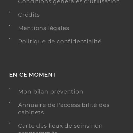
Conditions générales d'utilisation
Téléphone
0251524784
Crédits
Type de convention
Conventionné
Mentions légales
Y ALLER
Politique de confidentialité
Dr Mahe Veronique
Professionel de santé
Chirurgien-dentiste
EN CE MOMENT
Chirurgie dentaire
Mon bilan prévention
Spécialités
Adresse
19 Rue de l’an VI, 85450 Chaillé-les-Marais
Annuaire de l'accessibilité des
Type de convention
Conventionné
cabinets
Y ALLER
Carte des lieux de soins non