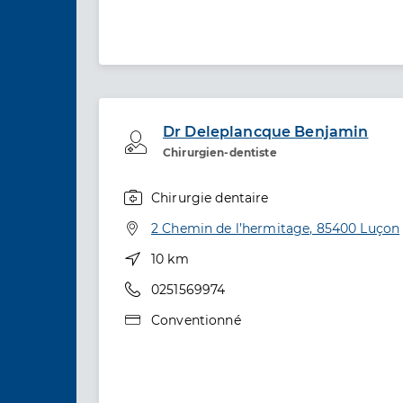
Dr Deleplancque Benjamin
Professionel de santé
Chirurgien-dentiste
Chirurgie dentaire
Spécialités
Adresse
2 Chemin de l’hermitage, 85400 Luçon
Distance
10 km
Téléphone
0251569974
Type de convention
Conventionné