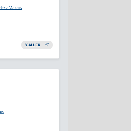
les-Marais
Y ALLER
ais