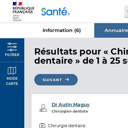
Panneau de gestion des cookies
Information (
6
)
Annuaire
dans Annu
Résultats
pour « Chi
FILTRER
dentaire »
de 1 à 25 
MODE
SUIVANT
CARTE
Dr Autin Maguy
Professionel de santé
Chirurgien-dentiste
Chirurgie dentaire