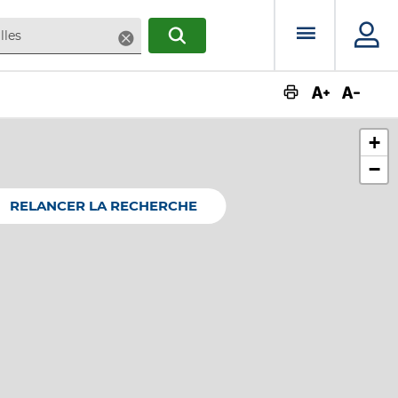
Menu prin
Supprimer
RECHERCHER
Augmente
Dimin
+
−
RELANCER LA RECHERCHE