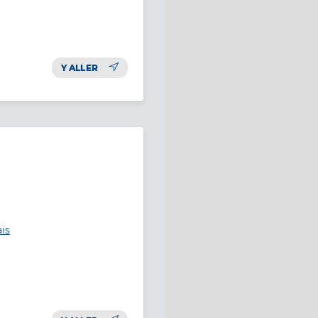
Y ALLER
ais