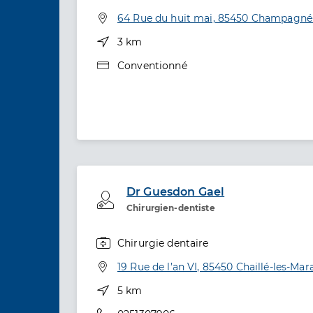
Spécialités
Adresse
64 Rue du huit mai, 85450 Champagné-
Distance
3 km
Type de convention
Conventionné
Dr Guesdon Gael
Professionel de santé
Chirurgien-dentiste
Chirurgie dentaire
Spécialités
Adresse
19 Rue de l’an VI, 85450 Chaillé-les-Mar
Distance
5 km