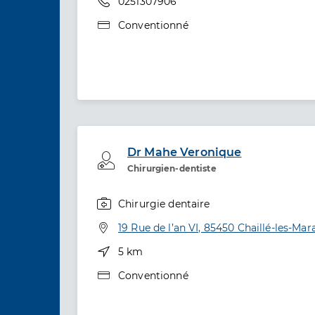
Téléphone
0251307906
Type de convention
Conventionné
Dr Mahe Veronique
Professionel de santé
Chirurgien-dentiste
Chirurgie dentaire
Spécialités
Adresse
19 Rue de l’an VI, 85450 Chaillé-les-Mar
Distance
5 km
Type de convention
Conventionné