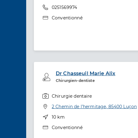
Téléphone
0251569974
Type de convention
Conventionné
Dr Chasseuil Marie Alix
Professionel de santé
Chirurgien-dentiste
Chirurgie dentaire
Spécialités
Adresse
2 Chemin de l’hermitage, 85400 Luçon
Distance
10 km
Type de convention
Conventionné