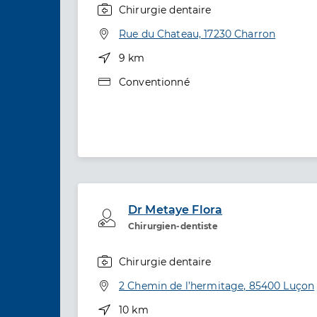
Chirurgie dentaire
Spécialités
Adresse
Rue du Chateau, 17230 Charron
Distance
9 km
Type de convention
Conventionné
Dr Metaye Flora
Professionel de santé
Chirurgien-dentiste
Chirurgie dentaire
Spécialités
Adresse
2 Chemin de l’hermitage, 85400 Luçon
Distance
10 km