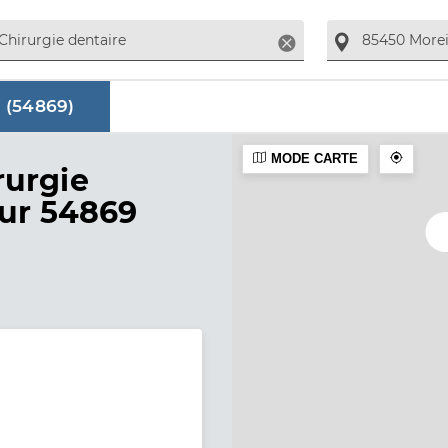
Supprimer
 (
54869
)
MODE CARTE
aire
rurgie
sur 54869