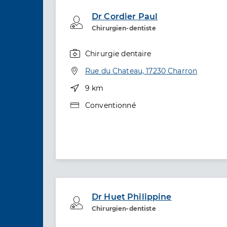
Dr Cordier Paul
Professionel de santé
Chirurgien-dentiste
Chirurgie dentaire
Spécialités
Adresse
Rue du Chateau, 17230 Charron
Distance
9 km
Type de convention
Conventionné
Dr Huet Philippine
Professionel de santé
Chirurgien-dentiste