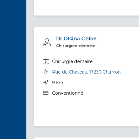
Dr Olsina Chloe
Professionel de santé
Chirurgien-dentiste
Chirurgie dentaire
Spécialités
Adresse
Rue du Chateau, 17230 Charron
Distance
9 km
Type de convention
Conventionné