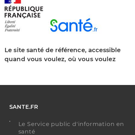
Dr Hernandez Garcia Pablo
Professionel de santé
Chirurgien-dentiste
Le site santé de référence, accessible
Chirurgie dentaire
Spécialités
quand vous voulez, où vous voulez
Adresse
7 Rue du gd verger, 85770 Le Gué-de-Velluire
Téléphone
0251524784
Type de convention
Conventionné
Y ALLER
SANTE.FR
Le Service public d'information en
Dr Guesdon Gael
santé
Professionel de santé