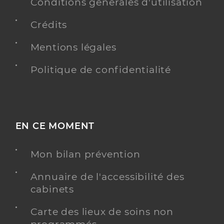
Conditions générales d'utilisation
Type de convention
Conventionné
Crédits
Y ALLER
Mentions légales
Politique de confidentialité
Dr Pinard Cyrille
Professionel de santé
Chirurgien-dentiste
EN CE MOMENT
Chirurgie dentaire
Spécialités
Adresse
7 Rue du gd verger, 85770 Le Gué-de-Velluire
Mon bilan prévention
Téléphone
0251524784
Annuaire de l'accessibilité des
Type de convention
Conventionné
cabinets
Y ALLER
Carte des lieux de soins non