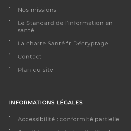
Chirurgien-dentiste
Nos missions
Chirurgie dentaire
Spécialités
Le Standard de l’information en
Adresse
19 Rue de l’an VI, 85450 Chaillé-les-Marais
santé
Téléphone
0251307906
La charte Santé.fr Décryptage
Type de convention
Conventionné
Contact
Y ALLER
Plan du site
Dr Mahe Veronique
Professionel de santé
INFORMATIONS LÉGALES
Chirurgien-dentiste
Chirurgie dentaire
Accessibilité : conformité partielle
Spécialités
Adresse
19 Rue de l’an VI, 85450 Chaillé-les-Marais