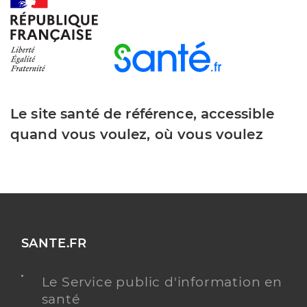
Y ALLER
Dr Auger Simon
Professionel de santé
Chirurgien-dentiste
Le site santé de référence, accessible
quand vous voulez, où vous voulez
Chirurgie dentaire
Spécialités
Adresse
276 Rue des Hêtres, 85560 Longeville-sur-Mer
Téléphone
0251333311
Type de convention
Conventionné
SANTE.FR
Y ALLER
Le Service public d'information en
santé