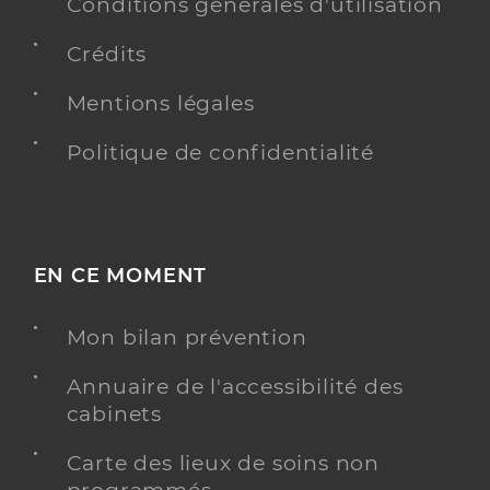
Conditions générales d'utilisation
Adresse
2 Rue du Centre, 85440 Avrillé
Crédits
Type de convention
Conventionné
Mentions légales
Y ALLER
Politique de confidentialité
Dr Mortier Gwilherm
Professionel de santé
Chirurgien-dentiste
EN CE MOMENT
Chirurgie dentaire
Mon bilan prévention
Spécialités
Adresse
5 Z a Les Eglantiers, 85540 Moutiers-les-
Mauxfaits
Annuaire de l'accessibilité des
cabinets
Téléphone
0251487039
Type de convention
Conventionné
Carte des lieux de soins non