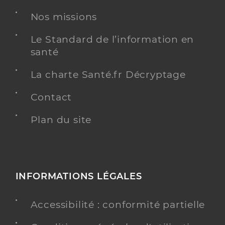
Dr Delachaise Olivier
Professionel de santé
Nos missions
Chirurgien-dentiste
Le Standard de l’information en
Chirurgie dentaire
santé
Spécialités
Adresse
276 Rue des Hêtres, 85560 Longeville-sur-Mer
La charte Santé.fr Décryptage
Téléphone
0251333311
Contact
Type de convention
Conventionné
Plan du site
Y ALLER
INFORMATIONS LÉGALES
Dr Rautureau Peggy
Professionel de santé
Chirurgien-dentiste
Accessibilité : conformité partielle
Chirurgie dentaire
Spécialités