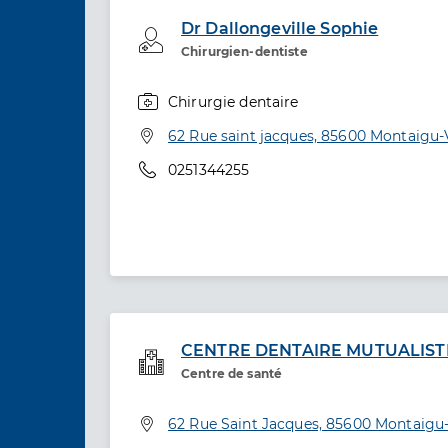
Dr Dallongeville Sophie
Professionel de santé
Chirurgien-dentiste
Chirurgie dentaire
Spécialités
Adresse
62 Rue saint jacques, 85600 Montaigu
Téléphone
0251344255
CENTRE DENTAIRE MUTUALIST
Service de santé
Centre de santé
Adresse
62 Rue Saint Jacques, 85600 Montaigu