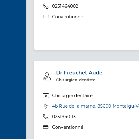
Téléphone
0251464002
Type de convention
Conventionné
Dr Freuchet Aude
Professionel de santé
Chirurgien-dentiste
Chirurgie dentaire
Spécialités
Adresse
4b Rue de la marne, 85600 Montaigu-
Téléphone
0251940113
Type de convention
Conventionné