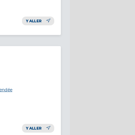
Y ALLER
Vendée
Y ALLER