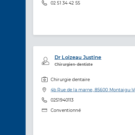
Téléphone
02 51 34 42 55
Dr Loizeau Justine
Professionel de santé
Chirurgien-dentiste
Chirurgie dentaire
Spécialités
Adresse
4b Rue de la marne, 85600 Montaigu-
Téléphone
0251940113
Type de convention
Conventionné