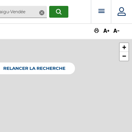
Menu prin
Supprimer
RECHERCHER
Augmente
Dimin
+
−
RELANCER LA RECHERCHE