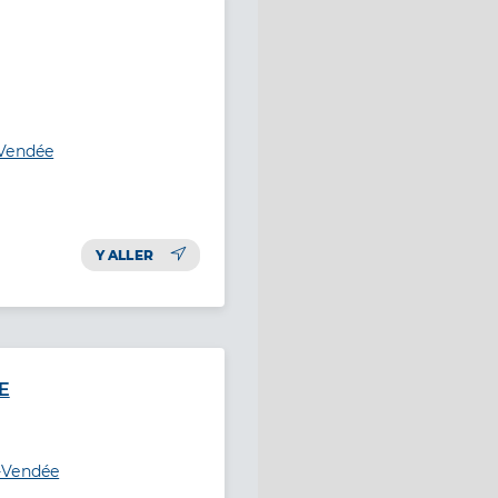
-Vendée
Y ALLER
E
-Vendée