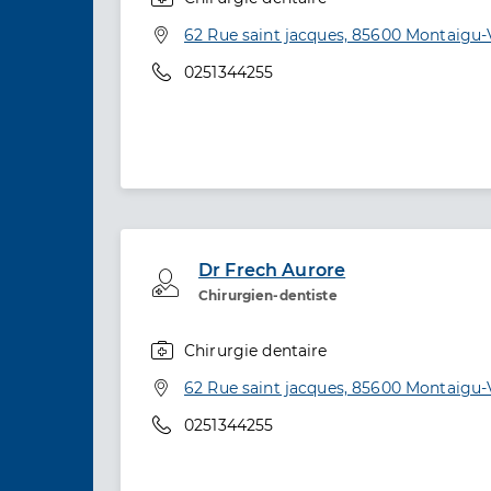
Spécialités
Adresse
62 Rue saint jacques, 85600 Montaigu
Téléphone
0251344255
Dr Frech Aurore
Professionel de santé
Chirurgien-dentiste
Chirurgie dentaire
Spécialités
Adresse
62 Rue saint jacques, 85600 Montaigu
Téléphone
0251344255