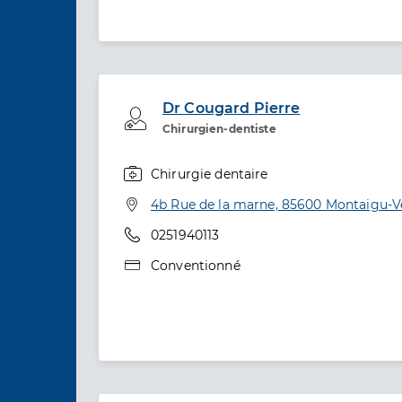
Dr Cougard Pierre
Professionel de santé
Chirurgien-dentiste
Chirurgie dentaire
Spécialités
Adresse
4b Rue de la marne, 85600 Montaigu-
Téléphone
0251940113
Type de convention
Conventionné