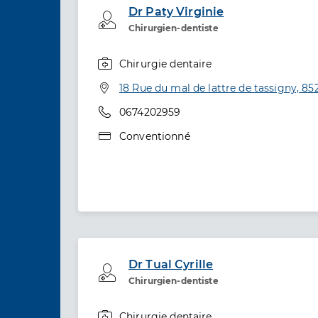
Dr Paty Virginie
Professionel de santé
Chirurgien-dentiste
Chirurgie dentaire
Spécialités
Adresse
18 Rue du mal de lattre de tassigny, 
Téléphone
0674202959
Type de convention
Conventionné
Dr Tual Cyrille
Professionel de santé
Chirurgien-dentiste
Chirurgie dentaire