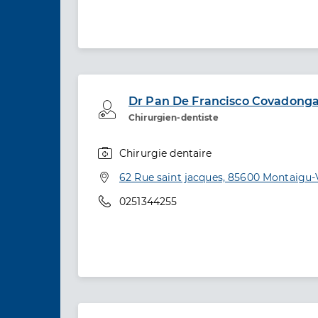
Dr Pan De Francisco Covadong
Professionel de santé
Chirurgien-dentiste
Chirurgie dentaire
Spécialités
Adresse
62 Rue saint jacques, 85600 Montaigu
Téléphone
0251344255