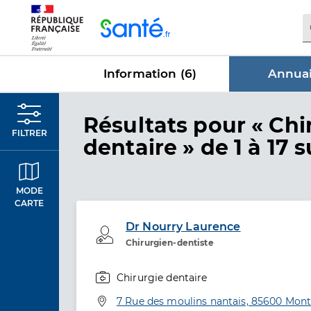
Panneau de gestion des cookies
Information (
6
)
Annuai
dans Annu
Résultats
pour « Chi
FILTRER
dentaire »
de 1 à 17 s
MODE
CARTE
Dr Nourry Laurence
Professionel de santé
Chirurgien-dentiste
Chirurgie dentaire
Spécialités
Adresse
7 Rue des moulins nantais, 85600 Mon