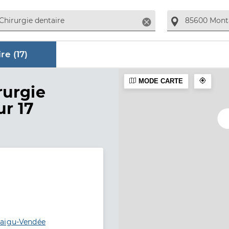
Supprimer
re (
17
)
MODE CARTE
aire
rurgie
ur 17
taigu-Vendée