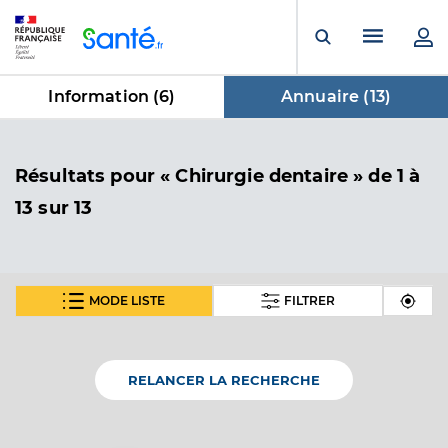
Panneau de gestion des cookies
Menu pr
Ouvrir la rech
Information (
6
)
Annuaire (
13
)
dans Annuaire
Résultats
pour « Chirurgie dentaire »
de 1 à
13 sur 13
MODE LISTE
FILTRER
Dr Lardeux Gregoire
Professionel de santé
Chirurgien-dentiste
RELANCER LA RECHERCHE
Chirurgie dentaire
Spécialités
Adresse
16 Rue Du General De Gaulle, 44190 Gétigné