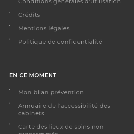
Conditions générales d'utilisation
Spécialités
Adresse
16 Rue Du General De Gaulle, 44190 Gétigné
Crédits
Téléphone
0240543226
Type de convention
Conventionné
Mentions légales
Politique de confidentialité
Y ALLER
EN CE MOMENT
Dr Chauvin David
Professionel de santé
Chirurgien-dentiste
Mon bilan prévention
Chirurgie dentaire
Spécialités
Annuaire de l'accessibilité des
Adresse
53Bis Route de Cugand, 44190 Clisson
cabinets
Téléphone
0240476549
Carte des lieux de soins non
Type de convention
Conventionné