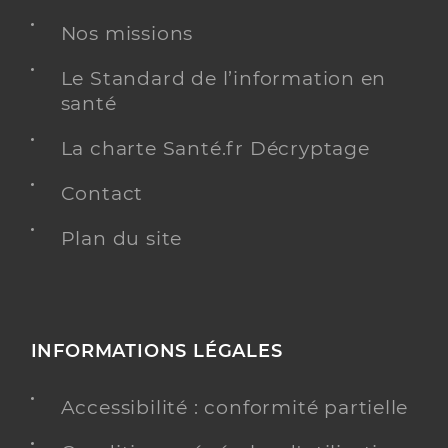
Dr Gbadoe Edouard
Professionel de santé
Chirurgien-dentiste
Nos missions
Le Standard de l’information en
Chirurgie dentaire
Spécialités
santé
Adresse
Rue du président auguste durand, 85610 Cugand-
la-Bernardière
La charte Santé.fr Décryptage
Téléphone
0251462369
Contact
Type de convention
Conventionné
Plan du site
Y ALLER
INFORMATIONS LÉGALES
Dr Reneau Perrine
Professionel de santé
Chirurgien-dentiste
Accessibilité : conformité partielle
Chirurgie dentaire