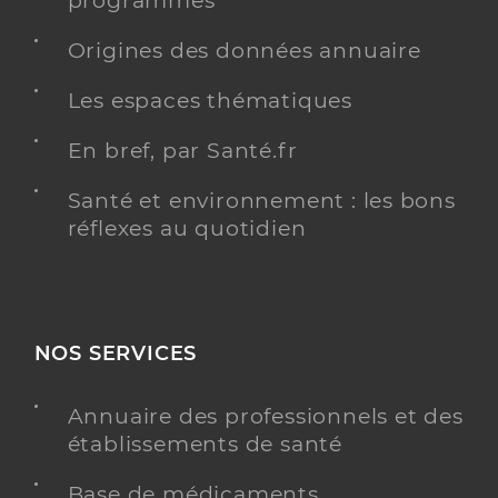
programmés
Y ALLER
Origines des données annuaire
Les espaces thématiques
En bref, par Santé.fr
Dr Schiehle Marie
Professionel de santé
Chirurgien-dentiste
Santé et environnement : les bons
réflexes au quotidien
Chirurgie dentaire
Spécialités
Adresse
53Bis Route de Cugand, 44190 Clisson
Type de convention
Conventionné
NOS SERVICES
Y ALLER
Annuaire des professionnels et des
établissements de santé
Base de médicaments