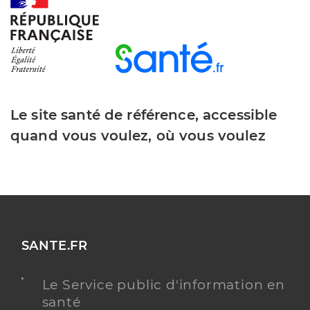
Dr Rousseau Guillaume
Professionel de santé
Chirurgien-dentiste
Le site santé de référence, accessible
Chirurgie dentaire
Spécialités
quand vous voulez, où vous voulez
Adresse
19bis Rue du président auguste durand, 85610
Cugand-la-Bernardière
Téléphone
0251462369
Type de convention
Conventionné
Y ALLER
SANTE.FR
Le Service public d'information en
santé