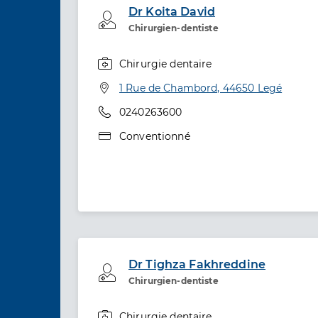
Dr Koita David
Professionel de santé
Chirurgien-dentiste
Chirurgie dentaire
Spécialités
Adresse
1 Rue de Chambord, 44650 Legé
Téléphone
0240263600
Type de convention
Conventionné
Dr Tighza Fakhreddine
Professionel de santé
Chirurgien-dentiste
Chirurgie dentaire