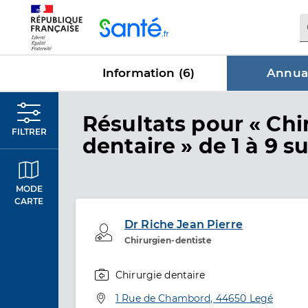
Panneau de gestion des cookies
Information (
6
)
Annuai
dans Annu
Résultats
pour « Chi
FILTRER
dentaire »
de 1 à 9 su
MODE
CARTE
Dr Riche Jean Pierre
Professionel de santé
Chirurgien-dentiste
Chirurgie dentaire
Spécialités
Adresse
1 Rue de Chambord, 44650 Legé