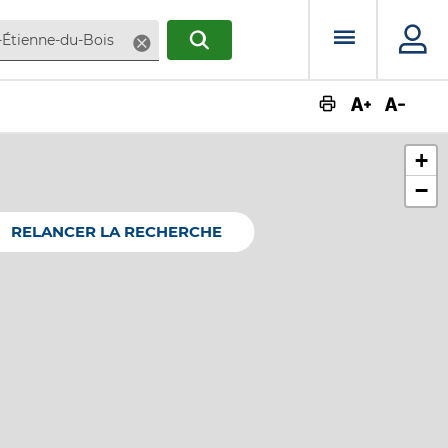
Menu prin
Supprimer
RECHERCHER
Augmente
Dimin
+
−
RELANCER LA RECHERCHE