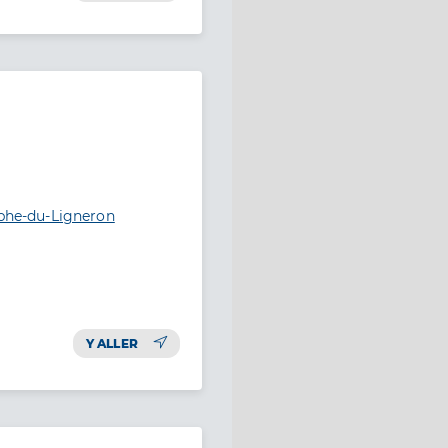
ophe-du-Ligneron
Y ALLER