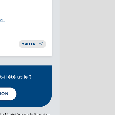
uau
Y ALLER
il été utile ?
NON
le Ministère de la Santé et