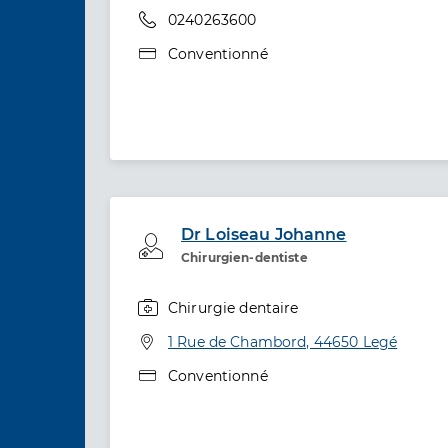
Téléphone
0240263600
Type de convention
Conventionné
Dr Loiseau Johanne
Professionel de santé
Chirurgien-dentiste
Chirurgie dentaire
Spécialités
Adresse
1 Rue de Chambord, 44650 Legé
Type de convention
Conventionné