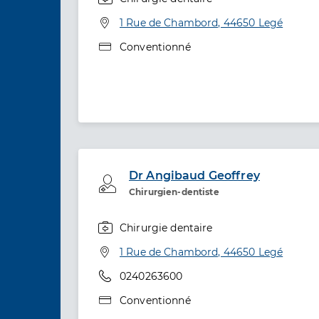
Spécialités
Adresse
1 Rue de Chambord, 44650 Legé
Type de convention
Conventionné
Dr Angibaud Geoffrey
Professionel de santé
Chirurgien-dentiste
Chirurgie dentaire
Spécialités
Adresse
1 Rue de Chambord, 44650 Legé
Téléphone
0240263600
Type de convention
Conventionné