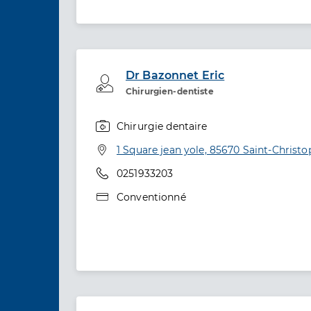
Dr Bazonnet Eric
Professionel de santé
Chirurgien-dentiste
Chirurgie dentaire
Spécialités
Adresse
1 Square jean yole, 85670 Saint-Christ
Téléphone
0251933203
Type de convention
Conventionné