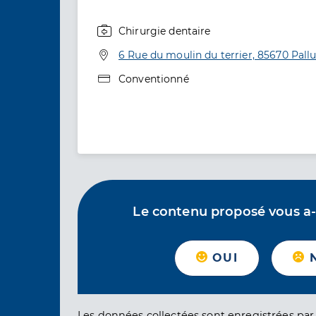
Chirurgie dentaire
Spécialités
Adresse
6 Rue du moulin du terrier, 85670 Pall
Type de convention
Conventionné
Le contenu proposé vous a-t-
OUI
Les données collectées sont enregistrées par 