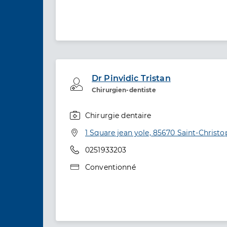
Dr Pinvidic Tristan
Professionel de santé
Chirurgien-dentiste
Chirurgie dentaire
Spécialités
Adresse
1 Square jean yole, 85670 Saint-Christ
Téléphone
0251933203
Type de convention
Conventionné