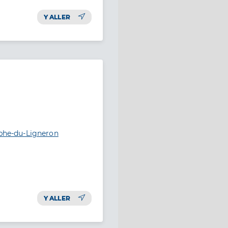
Y ALLER
ophe-du-Ligneron
Y ALLER