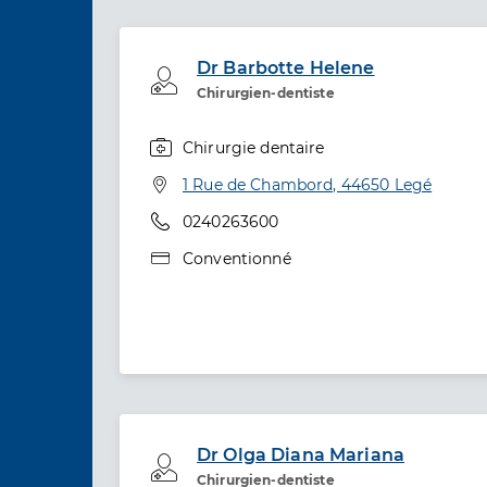
Dr Barbotte Helene
Professionel de santé
Chirurgien-dentiste
Chirurgie dentaire
Spécialités
Adresse
1 Rue de Chambord, 44650 Legé
Téléphone
0240263600
Type de convention
Conventionné
Dr Olga Diana Mariana
Professionel de santé
Chirurgien-dentiste