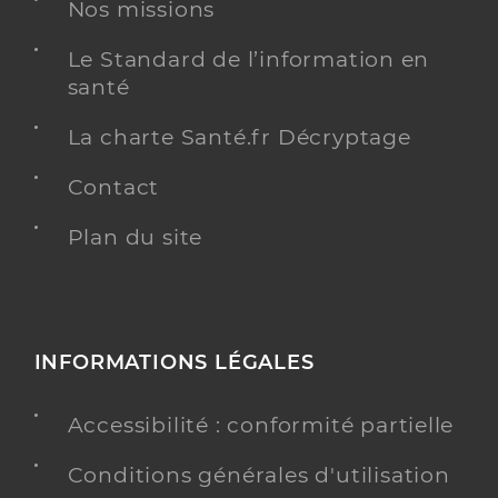
Nos missions
Le Standard de l’information en
santé
Ch lvo - site challans
La charte Santé.fr Décryptage
Centre hospitalier (CH)
Etablissement de soins
Contact
Une offre identifiée :
Chirurgie ambulatoire stomatologie
Plan du site
Adresse
Boulevard guérin, 85300 Challans
Distance
7 km
Téléphone
0251495000
INFORMATIONS LÉGALES
Y ALLER
Accessibilité : conformité partielle
Conditions générales d'utilisation