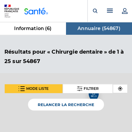
Panneau de gestion des cookies
Menu pr
Ouvrir la rech
Information (
6
)
Annuaire (
54867
)
dans Annuaire
Résultats
pour « Chirurgie dentaire »
de 1 à
25 sur 54867
MODE LISTE
FILTRER
SUIVANT
Dr Rocand Eliot
Professionel de santé
Chirurgien-dentiste
RELANCER LA RECHERCHE
Chirurgie dentaire
Spécialités
Adresse
Rue du chemin bas, 85710 La Garnache