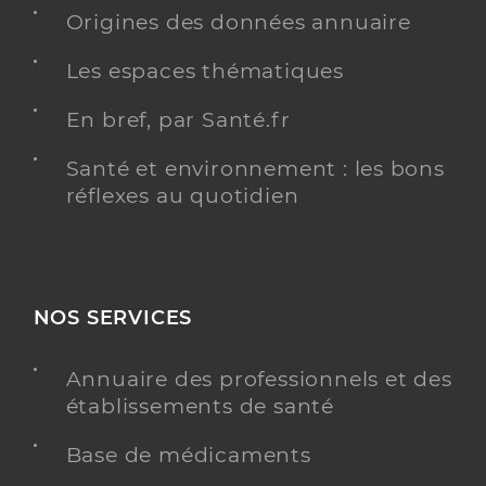
Origines des données annuaire
Chirurgie dentaire
Spécialités
Adresse
Les espaces thématiques
16 Boulevard rené bazin, 85300 Challans
Distance
8 km
En bref, par Santé.fr
Téléphone
0251931211
Santé et environnement : les bons
Type de convention
Conventionné
réflexes au quotidien
Y ALLER
NOS SERVICES
Dr Baron Charlotte
Professionel de santé
Annuaire des professionnels et des
Chirurgien-dentiste
établissements de santé
Chirurgie dentaire
Base de médicaments
Spécialités
Adresse
16 Boulevard rené bazin, 85300 Challans