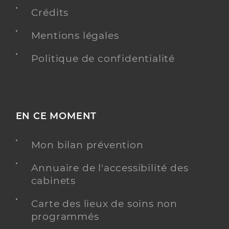
Crédits
Dr Ricque Pascal
Professionel de santé
Chirurgien-dentiste
Mentions légales
Chirurgie dentaire
Politique de confidentialité
Spécialités
Adresse
Rue Charles Milcendeau, 85300 Challans
Distance
7 km
Téléphone
0251933555
EN CE MOMENT
Type de convention
Conventionné
Mon bilan prévention
Y ALLER
Annuaire de l'accessibilité des
cabinets
Carte des lieux de soins non
Dr Sommerlatt Anastasia
Professionel de santé
programmés
Chirurgien-dentiste