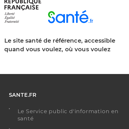
Type de convention
Conventionné
Y ALLER
Le site santé de référence, accessible
quand vous voulez, où vous voulez
Dr Charier Bessonnet Celine
Professionel de santé
Chirurgien-dentiste
Chirurgie dentaire
Spécialités
Adresse
Rue du chemin bas, 85710 La Garnache
Distance
3 km
SANTE.FR
Téléphone
0251492933
Le Service public d'information en
Type de convention
Conventionné
santé
Y ALLER