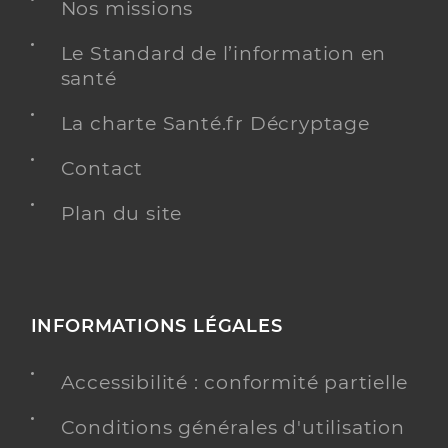
Nos missions
Type de convention
Conventionné
Le Standard de l’information en
Y ALLER
santé
La charte Santé.fr Décryptage
Contact
Dr Chantalat Herve
Professionel de santé
Chirurgien-dentiste
Plan du site
Chirurgie dentaire
Spécialités
Adresse
4 Rue Gilbert Gatouillat, 93600 Aulnay-sous-
Bois
INFORMATIONS LÉGALES
Téléphone
0148682828
Type de convention
Conventionné
Accessibilité : conformité partielle
Conditions générales d'utilisation
Y ALLER