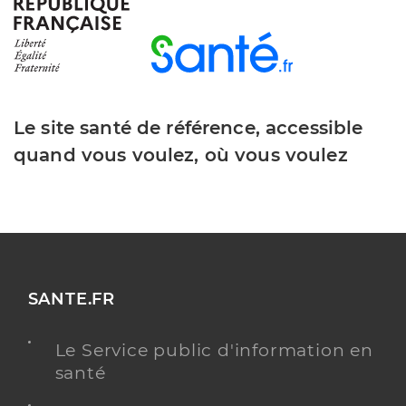
Dr Vuillemot Natalene
Professionel de santé
Chirurgien-dentiste
Chirurgie dentaire
Spécialités
Adresse
11 Avenue Anatole France, 93600 Aulnay-sous-
Le site santé de référence, accessible
Bois
quand vous voulez, où vous voulez
Y ALLER
Dr Crehange Charles
Professionel de santé
SANTE.FR
Chirurgien-dentiste
Le Service public d'information en
Chirurgie dentaire
Spécialités
santé
Adresse
81 Rue d’Aulnay, 93270 Sevran