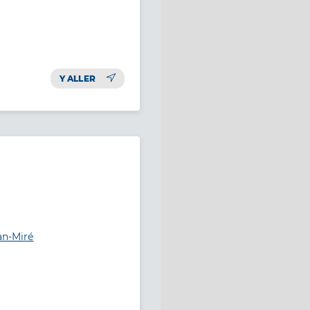
Y ALLER
an-Miré