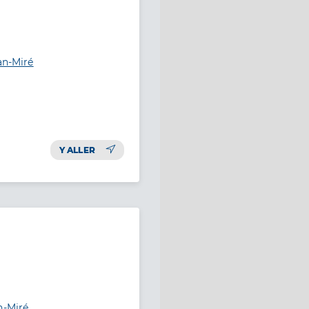
an-Miré
Y ALLER
n-Miré