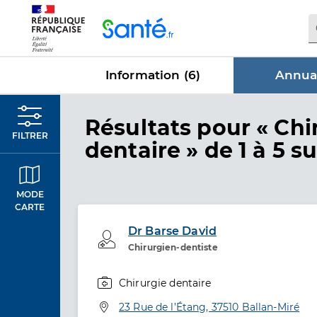
Panneau de gestion des cookies
Information (
6
)
Annuai
dans Annu
Résultats
pour « Chi
FILTRER
dentaire »
de 1 à 5 su
MODE
CARTE
Dr Barse David
Professionel de santé
Chirurgien-dentiste
Chirurgie dentaire
Spécialités
Adresse
23 Rue de l’Étang, 37510 Ballan-Miré