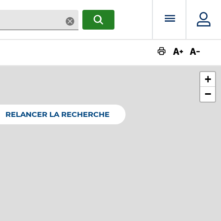
Menu prin
Supprimer
RECHERCHER
Augmente
Dimin
+
−
RELANCER LA RECHERCHE