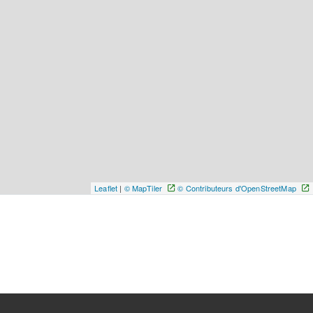
Leaflet
|
© MapTiler
© Contributeurs d'OpenStreetMap