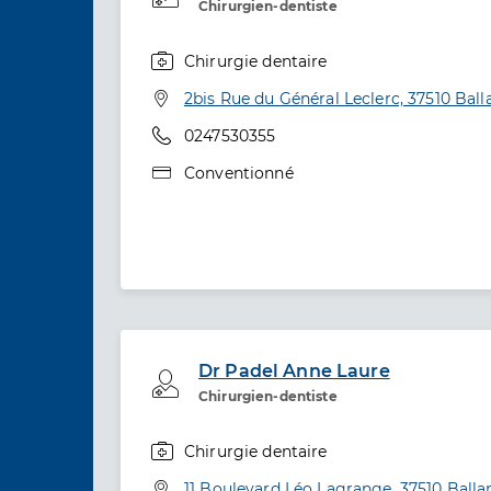
Chirurgien-dentiste
Chirurgie dentaire
Spécialités
Adresse
2bis Rue du Général Leclerc, 37510 Ball
Téléphone
0247530355
Type de convention
Conventionné
Dr Padel Anne Laure
Professionel de santé
Chirurgien-dentiste
Chirurgie dentaire
Spécialités
Adresse
11 Boulevard Léo Lagrange, 37510 Balla