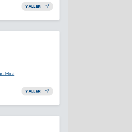
Y ALLER
an-Miré
Y ALLER