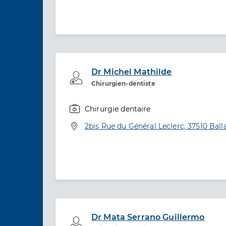
Dr Michel Mathilde
Professionel de santé
Chirurgien-dentiste
Chirurgie dentaire
Spécialités
Adresse
2bis Rue du Général Leclerc, 37510 Ball
Dr Mata Serrano Guillermo
Professionel de santé