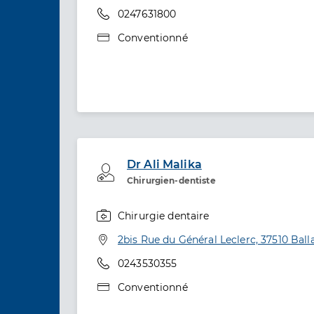
Téléphone
0247631800
Type de convention
Conventionné
Dr Ali Malika
Professionel de santé
Chirurgien-dentiste
Chirurgie dentaire
Spécialités
Adresse
2bis Rue du Général Leclerc, 37510 Ball
Téléphone
0243530355
Type de convention
Conventionné