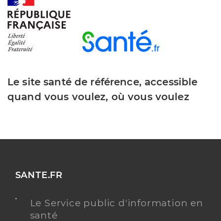
Dr Boesch Geraldine
Professionel de santé
Chirurgien-dentiste
Chirurgie dentaire
Le site santé de référence, accessible
Spécialités
Adresse
1 Rue Louis Pergaud, 90500 Beaucourt
quand vous voulez, où vous voulez
Téléphone
0384569264
Type de convention
Conventionné
Y ALLER
SANTE.FR
Le Service public d'information en
santé