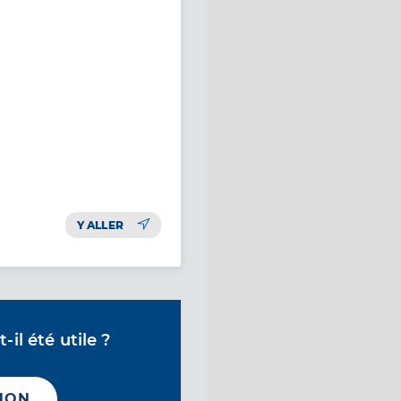
Y ALLER
il été utile ?
NON