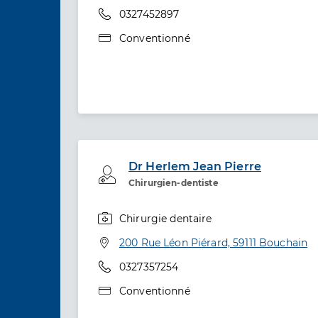
Téléphone
0327452897
Type de convention
Conventionné
Dr Herlem Jean Pierre
Professionel de santé
Chirurgien-dentiste
Chirurgie dentaire
Spécialités
Adresse
200 Rue Léon Piérard, 59111 Bouchain
Téléphone
0327357254
Type de convention
Conventionné