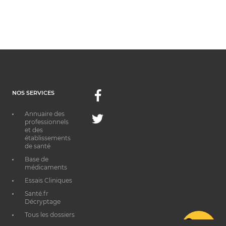
NOS SERVICES
Facebook
Annuaire des
Twitter
professionnels
et des
établissements
de santé
Base de
médicaments
Essais Cliniques
Santé.fr
Décryptage
Tous les dossiers
thématiques