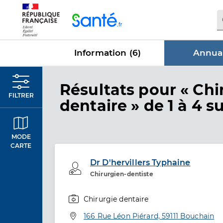
Panneau de gestion des cookies
Information (
6
)
Annuai
dans Annu
Résultats
pour « Chi
FILTRER
dentaire »
de 1 à 4 su
MODE
CARTE
Dr D'hervillers Typhaine
Professionel de santé
Chirurgien-dentiste
Chirurgie dentaire
Spécialités
Adresse
166 Rue Léon Piérard, 59111 Bouchain