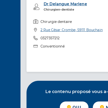
Dr Delangue Marlene
Professionel de santé
Chirurgien-dentiste
Chirurgie dentaire
Spécialités
Adresse
2 Rue César Crombe, 59111 Bouchain
Téléphone
0327357212
Type de convention
Conventionné
Le contenu proposé vous a-t-
OUI