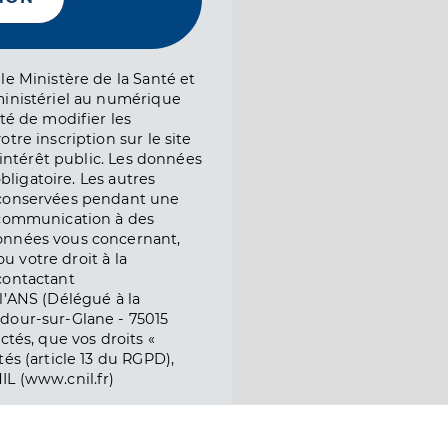
le Ministère de la Santé et
ministériel au numérique
té de modifier les
tre inscription sur le site
l’intérêt public. Les données
obligatoire. Les autres
 conservées pendant une
e communication à des
onnées vous concernant,
ou votre droit à la
contactant
l’ANS (Délégué à la
dour-sur-Glane - 75015
ctés, que vos droits «
és (article 13 du RGPD),
IL (www.cnil.fr)