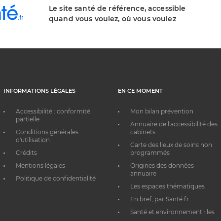
Le site santé de référence, accessible
quand vous voulez, où vous voulez
INFORMATIONS LÉGALES
EN CE MOMENT
Accessibilité : conformité
Mon bilan prévention
partielle
Annuaire de l'accessibilité des
Conditions générales
cabinets
d'utilisation
Carte des lieux de soins non
Crédits
programmés
Mentions légales
Origines des données
annuaire
Politique de confidentialité
Les espaces thématiques
En bref, par Santé.fr
Santé et environnement : les
bons réflexes au quotidien