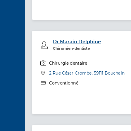
Dr Marain Delphine
Professionel de santé
Chirurgien-dentiste
Chirurgie dentaire
Spécialités
Adresse
2 Rue César Crombe, 59111 Bouchain
Type de convention
Conventionné