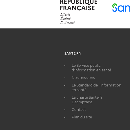
SANTE.FR
Le Service public
d'information en santé
Nos missions
Le Standard de l’information
en santé
La charte Santé.fr
Décryptage
Contact
Plan du site