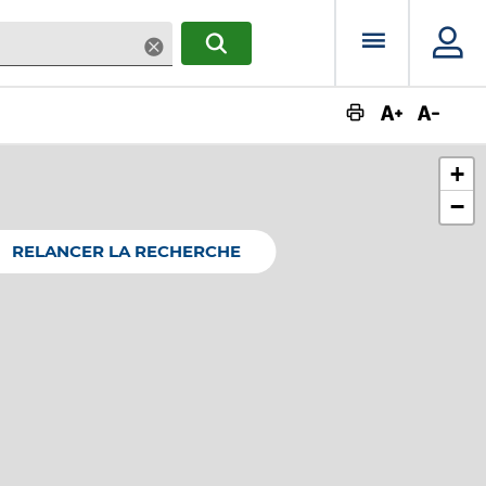
Menu prin
Supprimer
RECHERCHER
Augmente
Dimin
+
−
RELANCER LA RECHERCHE