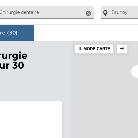
Supprimer
re (
30
)
MODE CARTE
aire
rurgie
sur 30