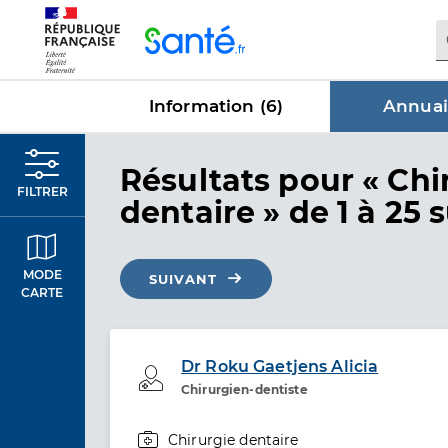
Panneau de gestion des cookies
Information (
6
)
Annuai
dans Annu
Résultats
pour « Chi
FILTRER
dentaire »
de 1 à 25 
MODE
SUIVANT
CARTE
Dr Roku Gaetjens Alicia
Professionel de santé
Chirurgien-dentiste
Chirurgie dentaire