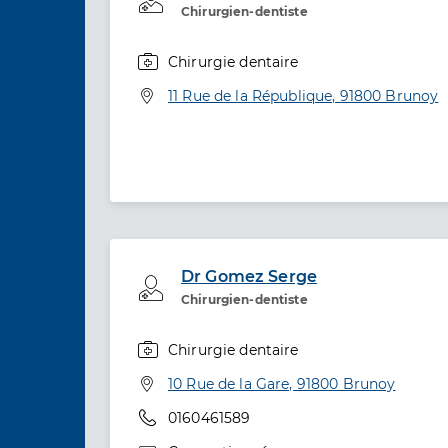
Chirurgien-dentiste
Chirurgie dentaire
Spécialités
Adresse
11 Rue de la République, 91800 Brunoy
Dr Gomez Serge
Professionel de santé
Chirurgien-dentiste
Chirurgie dentaire
Spécialités
Adresse
10 Rue de la Gare, 91800 Brunoy
Téléphone
0160461589