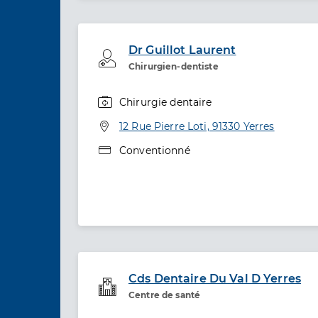
Dr Guillot Laurent
Professionel de santé
Chirurgien-dentiste
Chirurgie dentaire
Spécialités
Adresse
12 Rue Pierre Loti, 91330 Yerres
Type de convention
Conventionné
Cds Dentaire Du Val D Yerres
Service de santé
Centre de santé