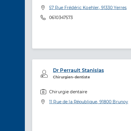
Spécialités
Adresse
57 Rue Frédéric Koehler, 91330 Yerres
Téléphone
0610347573
Dr Perrault Stanislas
Professionel de santé
Chirurgien-dentiste
Chirurgie dentaire
Spécialités
Adresse
11 Rue de la République, 91800 Brunoy