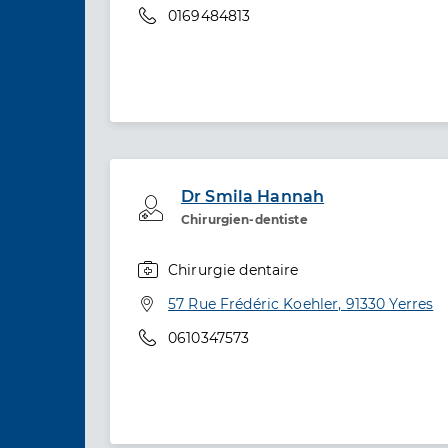
Téléphone
0169484813
Dr Smila Hannah
Professionel de santé
Chirurgien-dentiste
Chirurgie dentaire
Spécialités
Adresse
57 Rue Frédéric Koehler, 91330 Yerres
Téléphone
0610347573