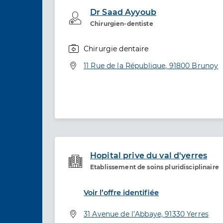
Dr Saad Ayyoub
Professionel de santé
Chirurgien-dentiste
Chirurgie dentaire
Spécialités
Adresse
11 Rue de la République, 91800 Brunoy
Hopital prive du val d'yerres
Etablissement de soins pluridisciplinaire
Etablissement de soins
Voir l’offre identifiée
Adresse
31 Avenue de l’Abbaye, 91330 Yerres