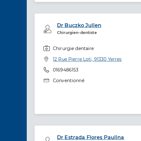
Dr Buczko Julien
Professionel de santé
Chirurgien-dentiste
Chirurgie dentaire
Spécialités
Adresse
12 Rue Pierre Loti, 91330 Yerres
Téléphone
0169486153
Type de convention
Conventionné
Dr Estrada Flores Paulina
Professionel de santé