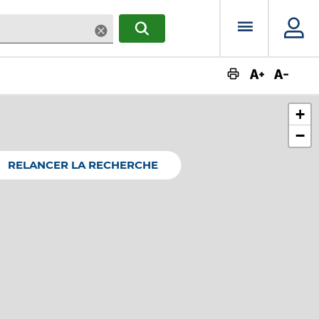
Menu prin
Supprimer
RECHERCHER
Augmente
Dimin
+
−
RELANCER LA RECHERCHE