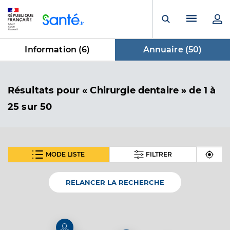
Panneau de gestion des cookies
Menu pr
Ouvrir la rech
Information (
6
)
Annuaire (
50
)
dans Annuaire
Résultats
pour « Chirurgie dentaire »
de 1 à
25 sur 50
MODE LISTE
FILTRER
SUIVANT
Dr Boubaker Radhia
Professionel de santé
Chirurgien-dentiste
RELANCER LA RECHERCHE
Chirurgie dentaire
Spécialités
Adresse
33 Rue Léon Menu, 94360 Bry-sur-Marne