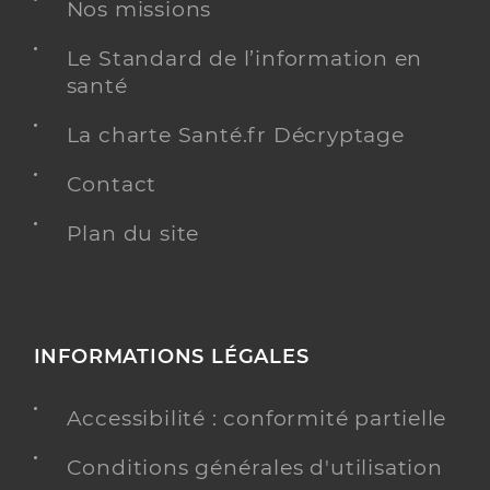
Nos missions
Chirurgien-dentiste
Le Standard de l’information en
Chirurgie dentaire
Spécialités
santé
Adresse
183 Avenue Pierre Brossolette, 94170 Le Perreux-
sur-Marne
La charte Santé.fr Décryptage
Contact
Y ALLER
Plan du site
Dr El Hammoumi Ouissal
Professionel de santé
Chirurgien-dentiste
INFORMATIONS LÉGALES
Chirurgie dentaire
Spécialités
Accessibilité : conformité partielle
Adresse
140 Avenue Gabriel Péri, 94170 Le Perreux-sur-
Marne
Conditions générales d'utilisation
Téléphone
0180913060