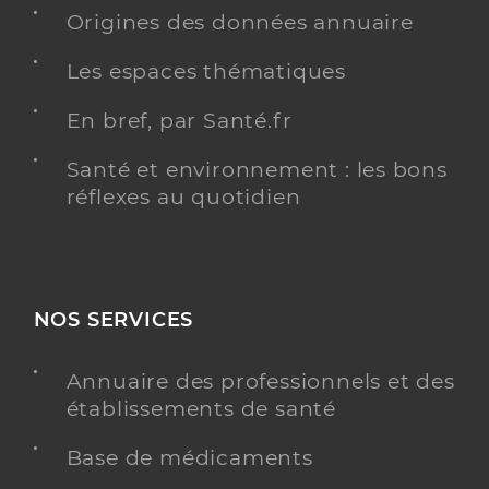
Professionel de santé
Chirurgien-dentiste
Origines des données annuaire
Les espaces thématiques
Chirurgie dentaire
Spécialités
Adresse
133 Avenue du Général de Gaulle, 94170 Le Perreux-
En bref, par Santé.fr
sur-Marne
Téléphone
Santé et environnement : les bons
0143242129
réflexes au quotidien
Type de convention
Conventionné
Y ALLER
NOS SERVICES
Annuaire des professionnels et des
Dr Leblay Christophe
Professionel de santé
établissements de santé
Chirurgien-dentiste
Base de médicaments
Chirurgie dentaire
Spécialités