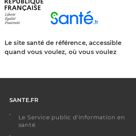
Dr Almodovar Jean Claude
Professionel de santé
Chirurgien-dentiste
Le site santé de référence, accessible
Chirurgie dentaire
Spécialités
quand vous voulez, où vous voulez
Adresse
32 Avenue Georges Clémenceau, 94360 Bry-sur-
Marne
Téléphone
0141770923
Type de convention
Conventionné
SANTE.FR
Y ALLER
Le Service public d'information en
santé
Dr Mati Nadir
Professionel de santé