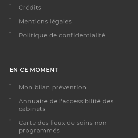
Crédits
Y ALLER
Mentions légales
Politique de confidentialité
Dr Guerreau Lorena
Professionel de santé
Chirurgien-dentiste
Chirurgie dentaire
EN CE MOMENT
Spécialités
Adresse
183 Avenue Pierre Brossolette, 94170 Le Perreux-
sur-Marne
Mon bilan prévention
Annuaire de l'accessibilité des
Y ALLER
cabinets
Carte des lieux de soins non
programmés
Dr Ammanou Terence