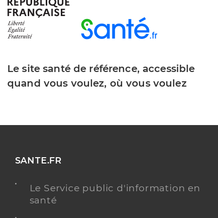
Groupe hospitalier prive a pare
hartmann
Etablissement de soins
Etablissement de soins pluridisciplinaire
Le site santé de référence, accessible
quand vous voulez, où vous voulez
Voir l’offre identifiée
Adresse
48 Boulevard Victor Hugo, 92200 Neuilly-sur-
Seine
Y ALLER
SANTE.FR
Le Service public d'information en
Dr Soheili Majd Esmat
Professionel de santé
santé
Chirurgien-dentiste