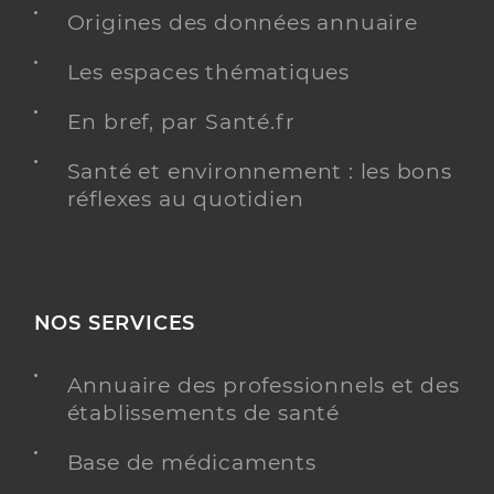
Origines des données annuaire
Dr Buffet Bertrand
Professionel de santé
Chirurgien-dentiste
Les espaces thématiques
Chirurgie dentaire
En bref, par Santé.fr
Spécialités
Adresse
1 Rue Lambrechts, 92400 Courbevoie
Santé et environnement : les bons
Téléphone
0143330139
réflexes au quotidien
Type de convention
Conventionné
Y ALLER
NOS SERVICES
Annuaire des professionnels et des
Dr Balastre Edouard
Professionel de santé
établissements de santé
Chirurgien-dentiste
Base de médicaments
Chirurgie dentaire