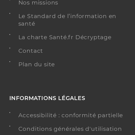
Nos missions
Chirurgie dentaire
Spécialités
Le Standard de l’information en
Adresse
7 Place De La Défense, 92400 Courbevoie
santé
Téléphone
0147781088
La charte Santé.fr Décryptage
Type de convention
Conventionné
Contact
Y ALLER
Plan du site
Dr Assous Patrick
Professionel de santé
Chirurgien-dentiste
INFORMATIONS LÉGALES
Chirurgie dentaire
Spécialités
Accessibilité : conformité partielle
Adresse
2 Boulevard de la République, 92250 La Garenne-
Colombes
Conditions générales d'utilisation
Téléphone
0142420202