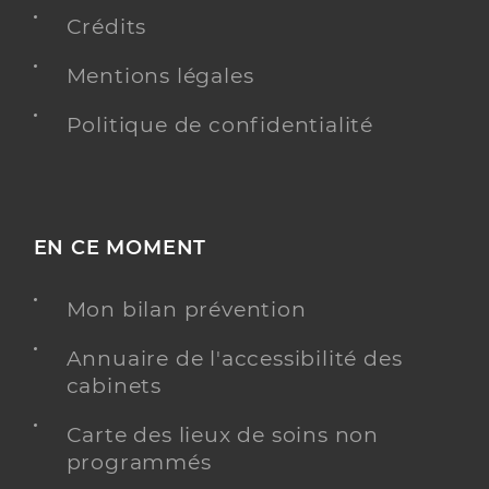
Crédits
Y ALLER
Mentions légales
Politique de confidentialité
Dr Alhy Vanessa
Professionel de santé
Chirurgien-dentiste
EN CE MOMENT
Chirurgie dentaire
Spécialités
Adresse
20 Rue De Bezons, 92400 Courbevoie
Mon bilan prévention
Téléphone
0185013070
Annuaire de l'accessibilité des
cabinets
Y ALLER
Carte des lieux de soins non
programmés