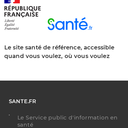
Y ALLER
Dr Abada Sarah
Professionel de santé
Chirurgien-dentiste
Le site santé de référence, accessible
Chirurgie dentaire
quand vous voulez, où vous voulez
Spécialités
Adresse
36 Grande Rue, 78630 Morainvilliers
Téléphone
0139752200
Type de convention
Conventionné
Y ALLER
SANTE.FR
Le Service public d'information en
santé