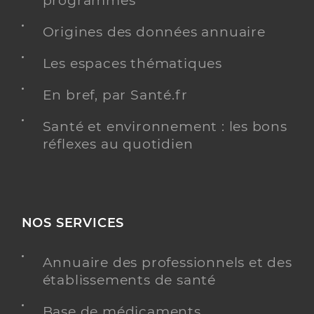
programmés
Y ALLER
Origines des données annuaire
Les espaces thématiques
En bref, par Santé.fr
Dr Boudraoui Lenny
Professionel de santé
Chirurgien-dentiste
Santé et environnement : les bons
réflexes au quotidien
Chirurgie dentaire
Spécialités
Adresse
21 Avenue Simon Rousseau, 69270 Fontaines-sur-
Saône
Téléphone
0478231423
NOS SERVICES
Type de convention
Conventionné
Annuaire des professionnels et des
établissements de santé
Y ALLER
Base de médicaments