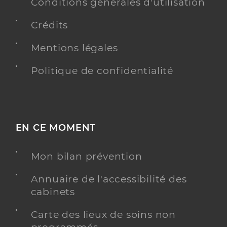
Conditions générales d'utilisation
Spécialités
Adresse
44 Rue Gambetta, 69270 Fontaines-sur-Saône
Crédits
Téléphone
0472278956
Type de convention
Conventionné
Mentions légales
Politique de confidentialité
Y ALLER
EN CE MOMENT
Dr Devolfe Dorothee
Professionel de santé
Chirurgien-dentiste
Mon bilan prévention
Chirurgie dentaire
Spécialités
Annuaire de l'accessibilité des
Adresse
44 Rue Gambetta, 69270 Fontaines-sur-Saône
cabinets
Téléphone
0472278956
Carte des lieux de soins non
Type de convention
Conventionné