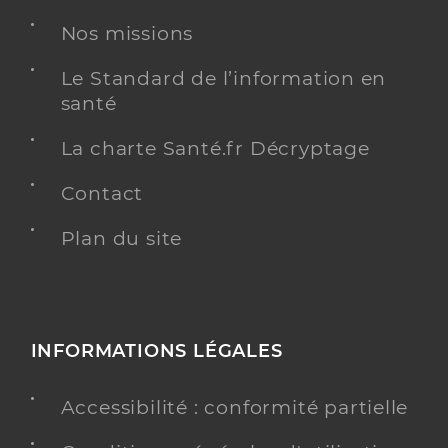
Nos missions
Dr Engles Marie Beatrice
Professionel de santé
Chirurgien-dentiste
Le Standard de l’information en
santé
Chirurgie dentaire
Spécialités
Adresse
32 Rue Pierre Carbon, 69270 Fontaines-sur-
La charte Santé.fr Décryptage
Saône
Contact
Type de convention
Conventionné
Plan du site
Y ALLER
INFORMATIONS LÉGALES
Dr Dennetiere Romain
Professionel de santé
Chirurgien-dentiste
Accessibilité : conformité partielle
Chirurgie dentaire