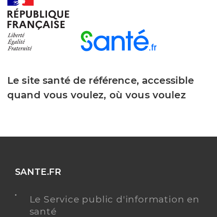
Y ALLER
Dr Manteaux Gregoire
Professionel de santé
Chirurgien-dentiste
Le site santé de référence, accessible
quand vous voulez, où vous voulez
Chirurgie dentaire
Spécialités
Adresse
21 Avenue Simon Rousseau, 69270 Fontaines-sur-
Saône
Téléphone
0478231423
Type de convention
Conventionné
SANTE.FR
Y ALLER
Le Service public d'information en
santé