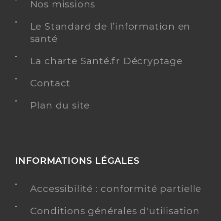
Nos missions
Spécialités
Adresse
Le Patio, 97233 Schoelcher
Le Standard de l’information en
Téléphone
0596610278
santé
Type de convention
Conventionné
La charte Santé.fr Décryptage
Y ALLER
Contact
Plan du site
Dr Mastail Elodie
Professionel de santé
Chirurgien-dentiste
INFORMATIONS LÉGALES
Chirurgie dentaire
Spécialités
Adresse
6 Rue du Professeur Raymond Garcin, 97200 Fort-
Accessibilité : conformité partielle
de-France
Type de convention
Conventionné
Conditions générales d'utilisation