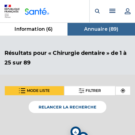
Panneau de gestion des cookies
Menu pr
Ouvrir la rech
Information (
6
)
Annuaire (
89
)
dans Annuaire
Résultats
pour « Chirurgie dentaire »
de 1 à
25 sur 89
MODE LISTE
FILTRER
SUIVANT
Dr Leman Elise
Professionel de santé
Chirurgien-dentiste
RELANCER LA RECHERCHE
Chirurgie dentaire
Spécialités
Adresse
Rue Gaston Deferre, 97200 Fort-de-France
4