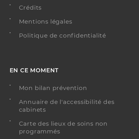
Crédits
Y ALLER
Mentions légales
Politique de confidentialité
Dr Sebane Clara
Professionel de santé
Chirurgien-dentiste
Chirurgie dentaire
Spécialités
EN CE MOMENT
Adresse
10 Rue Perrinon, 97200 Fort-de-France
Téléphone
0596714774
Mon bilan prévention
Type de convention
Conventionné
Annuaire de l'accessibilité des
cabinets
Y ALLER
Carte des lieux de soins non
programmés