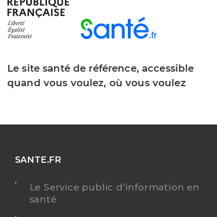
Dr Amghar Anissa
Professionel de santé
Chirurgien-dentiste
Chirurgie dentaire
Le site santé de référence, accessible
Spécialités
Adresse
Rue Gaston Deferre, 97200 Fort-de-France
quand vous voulez, où vous voulez
Téléphone
0596809720
Y ALLER
SANTE.FR
Dr Tabka Mehdi
Professionel de santé
Le Service public d'information en
Chirurgien-dentiste
santé
Chirurgie dentaire