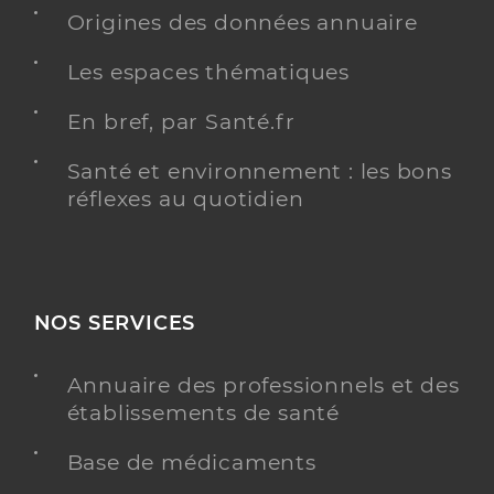
Origines des données annuaire
Dr Baala Gwladys
Professionel de santé
Chirurgien-dentiste
Les espaces thématiques
Chirurgie dentaire
En bref, par Santé.fr
Spécialités
Adresse
48 Rue Victor Schoelcher, 97200 Fort-de-France
Santé et environnement : les bons
Téléphone
0596614560
réflexes au quotidien
Type de convention
Conventionné
Y ALLER
NOS SERVICES
Annuaire des professionnels et des
Dr Madeira Mendonca Coline
Professionel de santé
établissements de santé
Chirurgien-dentiste
Base de médicaments
Chirurgie dentaire