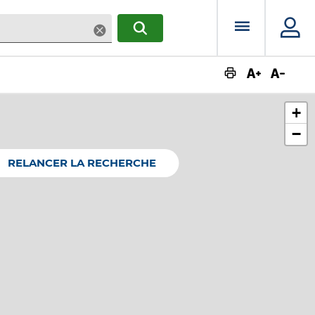
Menu prin
Supprimer
RECHERCHER
Augmente
Dimin
+
−
RELANCER LA RECHERCHE