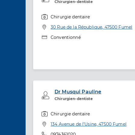
Chirurgien-dentiste
Chirurgie dentaire
Spécialités
Adresse
30 Rue de la République, 47500 Fumel
Type de convention
Conventionné
Dr Musqui Pauline
Professionel de santé
Chirurgien-dentiste
Chirurgie dentaire
Spécialités
Adresse
134 Avenue de l’Usine, 47500 Fumel
Téléphone
0974361020