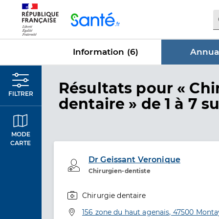
Panneau de gestion des cookies
Information (
6
)
Annuai
dans Annu
Résultats
pour « Chi
FILTRER
dentaire »
de 1 à 7 su
MODE
CARTE
Dr Geissant Veronique
Professionel de santé
Chirurgien-dentiste
Chirurgie dentaire
Spécialités
Adresse
156 zone du haut agenais, 47500 Monta