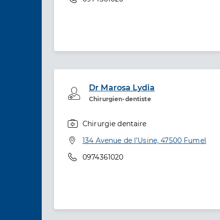
Dr Marosa Lydia
Professionel de santé
Chirurgien-dentiste
Chirurgie dentaire
Spécialités
Adresse
134 Avenue de l’Usine, 47500 Fumel
Téléphone
0974361020