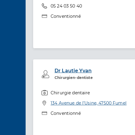
Téléphone
05 24 03 50 40
Type de convention
Conventionné
Dr Lautie Yvan
Professionel de santé
Chirurgien-dentiste
Chirurgie dentaire
Spécialités
Adresse
134 Avenue de l’Usine, 47500 Fumel
Type de convention
Conventionné