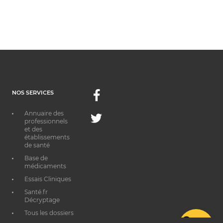
NOS SERVICES
Facebook
Annuaire des
Twitter
professionnels
et des
établissements
de santé
Base de
médicaments
Essais Cliniques
Santé.fr
Décryptage
Tous les dossiers
thématiques