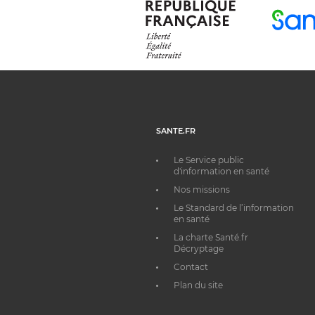
SANTE.FR
Le Service public
d'information en santé
Nos missions
Le Standard de l’information
en santé
La charte Santé.fr
Décryptage
Contact
Plan du site