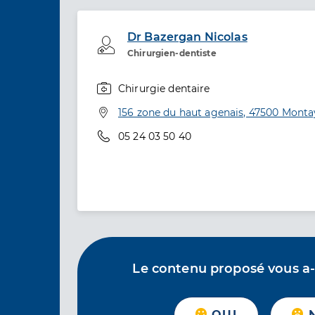
Dr Bazergan Nicolas
Professionel de santé
Chirurgien-dentiste
Chirurgie dentaire
Spécialités
Adresse
156 zone du haut agenais, 47500 Monta
Téléphone
05 24 03 50 40
Le contenu proposé vous a-t-
OUI