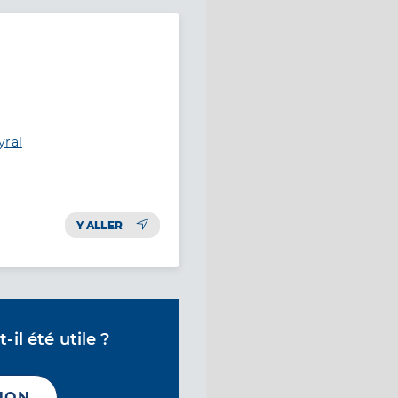
yral
Y ALLER
il été utile ?
NON