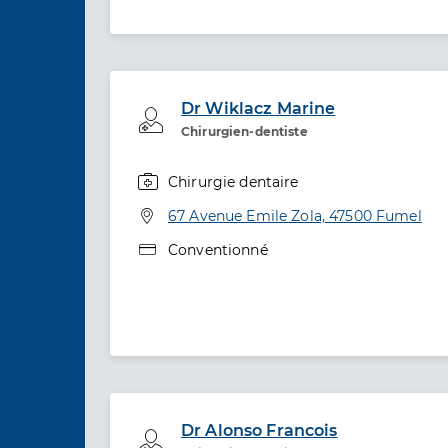
Dr Wiklacz Marine
Professionel de santé
Chirurgien-dentiste
Chirurgie dentaire
Spécialités
Adresse
67 Avenue Emile Zola, 47500 Fumel
Type de convention
Conventionné
Dr Alonso Francois
Professionel de santé