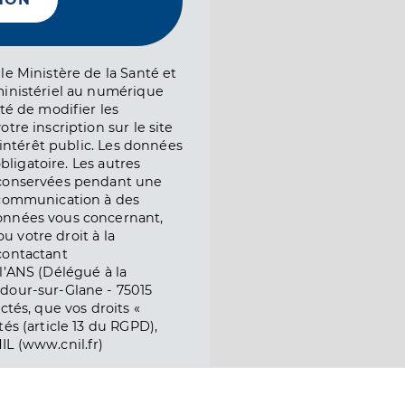
le Ministère de la Santé et
ministériel au numérique
té de modifier les
tre inscription sur le site
l’intérêt public. Les données
obligatoire. Les autres
 conservées pendant une
e communication à des
onnées vous concernant,
ou votre droit à la
contactant
l’ANS (Délégué à la
dour-sur-Glane - 75015
ctés, que vos droits «
és (article 13 du RGPD),
IL (www.cnil.fr)