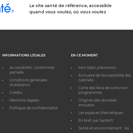
Le site santé de référence, accessible
quand vous voulez, où vous voulez
INFORMATIONS LÉGALES
EN CE MOMENT
Accessibilité : conformité
Mon bilan prévention
partielle
Annuaire de l'accessibilité des
Conditions générales
cabinets
d'utilisation
Carte des lieux de soins non
Crédits
programmés
Mentions légales
Origines des données
annuaire
Politique de confidentialité
Les espaces thématiques
En bref, par Santé.fr
Santé et environnement : les
bons réflexes au quotidien