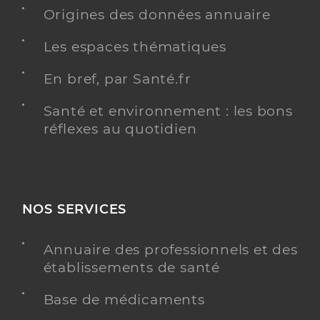
Origines des données annuaire
Y ALLER
Les espaces thématiques
En bref, par Santé.fr
Dr Bouhejba Molka
Professionel de santé
Santé et environnement : les bons
Chirurgien-dentiste
réflexes au quotidien
Chirurgie dentaire
Spécialités
Adresse
22 Rue du Capitaine Ferber, 92130 Issy-les-
Moulineaux
Téléphone
0147505151
NOS SERVICES
Type de convention
Conventionné
Annuaire des professionnels et des
établissements de santé
Y ALLER
Base de médicaments