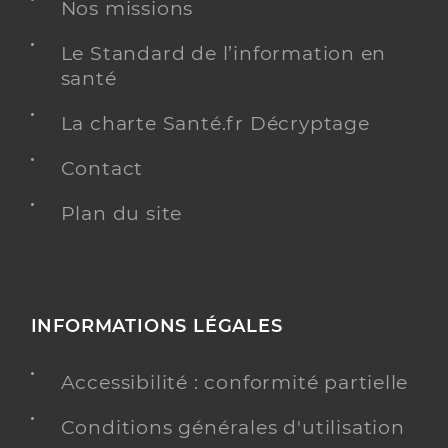
Dr Koskas Philippe
Professionel de santé
Nos missions
Chirurgien-dentiste
Le Standard de l’information en
santé
Chirurgie dentaire
Spécialités
Adresse
1bis Rue Diderot, 92130 Issy-les-Moulineaux
La charte Santé.fr Décryptage
Téléphone
0146428787
Contact
Type de convention
Conventionné
Plan du site
Y ALLER
INFORMATIONS LÉGALES
Dr Tafoureau Georges
Professionel de santé
Chirurgien-dentiste
Accessibilité : conformité partielle
Chirurgie dentaire
Conditions générales d'utilisation
Spécialités