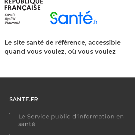
Y ALLER
Dr Vaslet Sophie
Professionel de santé
Le site santé de référence, accessible
Chirurgien-dentiste
quand vous voulez, où vous voulez
Chirurgie dentaire
Spécialités
Adresse
27bis Avenue Victor Cresson, 92130 Issy-les-
Moulineaux
Téléphone
0141238300
SANTE.FR
Y ALLER
Le Service public d'information en
santé