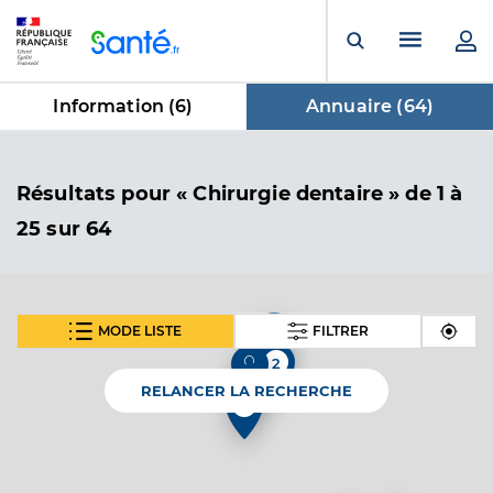
Panneau de gestion des cookies
Menu pr
Ouvrir la rech
Information (
6
)
Annuaire (
64
)
dans Annuaire
Résultats
pour « Chirurgie dentaire »
de 1 à
25 sur 64
MODE LISTE
FILTRER
SUIVANT
Dr Valls Josiane
Professionel de santé
2
Chirurgien-dentiste
RELANCER LA RECHERCHE
2
Chirurgie dentaire
Spécialités
Adresse
13 Boulevard Jean Marie l’Huillier, 13800 Istres