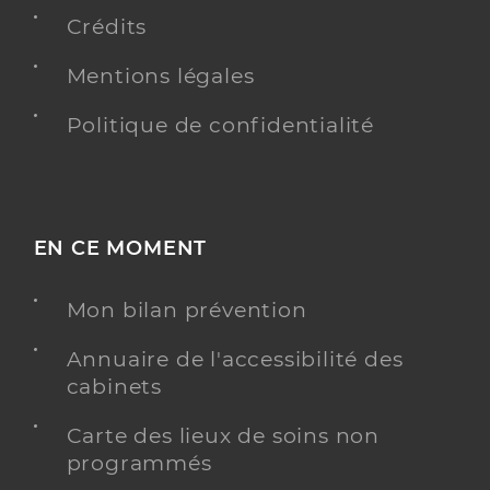
Crédits
Y ALLER
Mentions légales
Politique de confidentialité
Dr Bourgeat Guillaume
Professionel de santé
Chirurgien-dentiste
Chirurgie dentaire
Spécialités
EN CE MOMENT
Adresse
15 Place Patricia Tranchand, 13800 Istres
Type de convention
Conventionné
Mon bilan prévention
Annuaire de l'accessibilité des
Y ALLER
cabinets
Carte des lieux de soins non
programmés
Dr Laget Baptiste
Professionel de santé