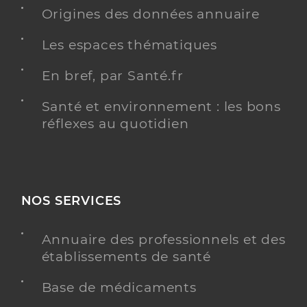
Chirurgien-dentiste
Origines des données annuaire
Chirurgie dentaire
Les espaces thématiques
Spécialités
Adresse
Rue Auguste Fabre, 13250 Saint-Chamas
En bref, par Santé.fr
Type de convention
Conventionné
Santé et environnement : les bons
informations relatives à l’accessibilité
Ce praticien a renseigné des informations relatives
réflexes au quotidien
à l’accessibilité de son cabinet
informations relatives aux langues
Consulte en
anglais
et
espagnol, castillan
Y ALLER
NOS SERVICES
Annuaire des professionnels et des
établissements de santé
Dr Ayache Eythan
Professionel de santé
Chirurgien-dentiste
Base de médicaments