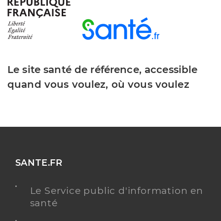
Dr Amzane Sabrina
Professionel de santé
Chirurgien-dentiste
Le site santé de référence, accessible
Chirurgie dentaire
Spécialités
quand vous voulez, où vous voulez
Adresse
2 Boulevard Jacques Minet, 13140 Miramas
Type de convention
Conventionné
Y ALLER
SANTE.FR
Dr Tahar Anissa
Professionel de santé
Le Service public d'information en
Chirurgien-dentiste
santé