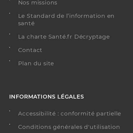
Nos missions
Chirurgie dentaire
Spécialités
Adresse
2 Boulevard Jacques Minet, 13140 Miramas
Le Standard de l’information en
Type de convention
Conventionné
santé
La charte Santé.fr Décryptage
Y ALLER
Contact
Plan du site
Dr Vian Mathilde
Professionel de santé
Chirurgien-dentiste
Chirurgie dentaire
INFORMATIONS LÉGALES
Spécialités
Adresse
1 Rue de l’Equerre, 13800 Istres
Accessibilité : conformité partielle
Téléphone
0442556363
Type de convention
Conventionné
Conditions générales d'utilisation