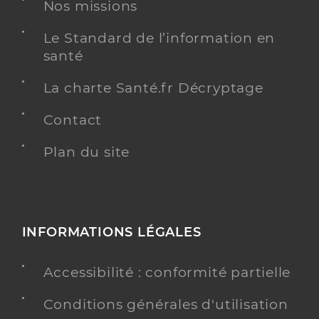
Nos missions
Le Standard de l’information en
Dr Roy Elisabeth
Professionel de santé
santé
Chirurgien-dentiste
La charte Santé.fr Décryptage
Chirurgie dentaire
Spécialités
Adresse
2 Rue André Franquin, 44240 La Chapelle-sur-
Contact
Erdre
Plan du site
Téléphone
0251121212
Type de convention
Conventionné
Y ALLER
INFORMATIONS LÉGALES
Accessibilité : conformité partielle
Dr Huby Nathan
Professionel de santé
Conditions générales d'utilisation
Chirurgien-dentiste