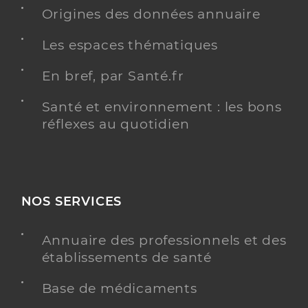
Erdre
Origines des données annuaire
Téléphone
0251121212
Les espaces thématiques
Type de convention
Conventionné
En bref, par Santé.fr
Y ALLER
Santé et environnement : les bons
réflexes au quotidien
Dr Pondaven Philippe
Professionel de santé
Chirurgien-dentiste
NOS SERVICES
Chirurgie dentaire
Spécialités
Adresse
Rue Mendès France, 44240 La Chapelle-sur-
Annuaire des professionnels et des
Erdre
établissements de santé
Type de convention
Conventionné
Base de médicaments