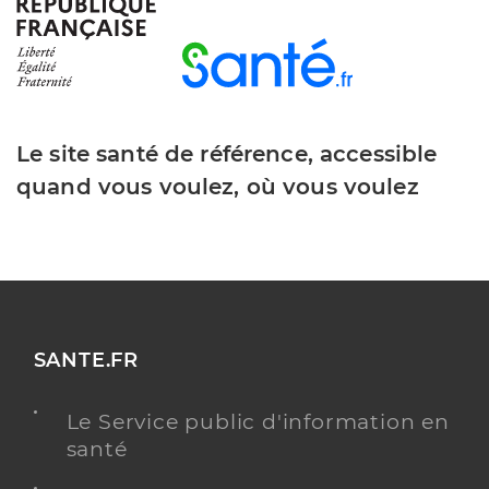
Y ALLER
Le site santé de référence, accessible
Dr Couturier Celine
Professionel de santé
quand vous voulez, où vous voulez
Chirurgien-dentiste
Chirurgie dentaire
Spécialités
Adresse
126 Place Charles de Gaulle, 44240 Sucé-sur-
Erdre
Téléphone
0240779050
SANTE.FR
Type de convention
Conventionné
Le Service public d'information en
Y ALLER
santé