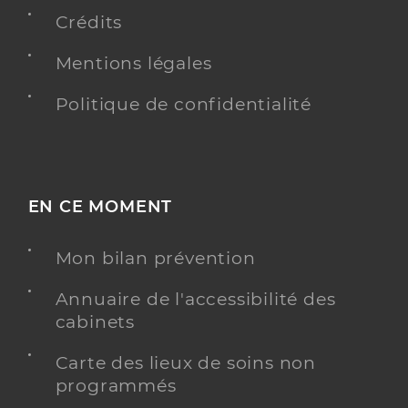
Crédits
Chirurgie dentaire
Spécialités
Mentions légales
Adresse
Rue Mendès France, 44240 La Chapelle-sur-
Erdre
Politique de confidentialité
Téléphone
0240725840
Type de convention
Conventionné
Y ALLER
EN CE MOMENT
Mon bilan prévention
Dr Rivoisy Samy
Professionel de santé
Annuaire de l'accessibilité des
Chirurgien-dentiste
cabinets
Carte des lieux de soins non
Chirurgie dentaire
Spécialités
programmés
Adresse
2 Rue André Franquin, 44240 La Chapelle-sur-