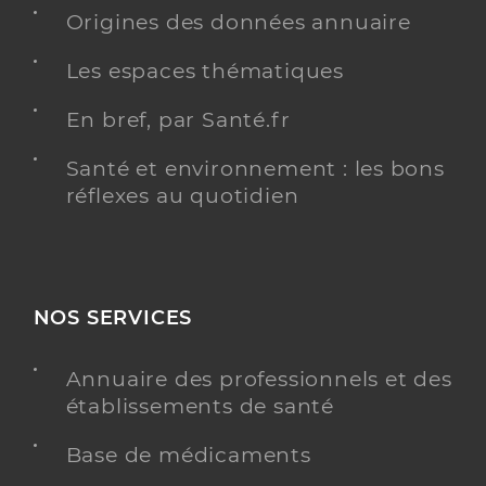
Origines des données annuaire
Chirurgie dentaire
Spécialités
Les espaces thématiques
Adresse
289 avenue saint-georges, 83500 La Seyne-sur-
Mer
En bref, par Santé.fr
Santé et environnement : les bons
Y ALLER
réflexes au quotidien
Dr Desaphix Clara
Professionel de santé
Chirurgien-dentiste
NOS SERVICES
Chirurgie dentaire
Annuaire des professionnels et des
Spécialités
Adresse
223 allees maurice blanc, 83500 La Seyne-sur-
établissements de santé
Mer
Base de médicaments
Téléphone
0489518809