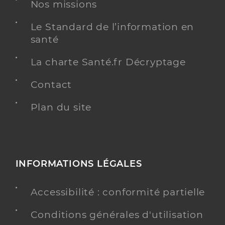
Nos missions
Chirurgie dentaire
Spécialités
Adresse
223 allees maurice blanc, 83500 La Seyne-sur-
Le Standard de l’information en
Mer
santé
Téléphone
0489518809
La charte Santé.fr Décryptage
Y ALLER
Contact
Plan du site
Dr Ben Hamouda Ilhame
Professionel de santé
Chirurgien-dentiste
INFORMATIONS LÉGALES
Chirurgie dentaire
Spécialités
Adresse
349 avenue de rome, 83500 La Seyne-sur-Mer
Accessibilité : conformité partielle
Conditions générales d'utilisation
Y ALLER