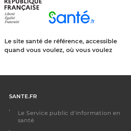
Dr El Guizani Naigette
Professionel de santé
Chirurgien-dentiste
Le site santé de référence, accessible
Chirurgie dentaire
Spécialités
quand vous voulez, où vous voulez
Adresse
424 avenue de lisbonne, 83500 La Seyne-sur-Mer
Type de convention
Conventionné
Y ALLER
SANTE.FR
Dr Agulhon Adrien
Professionel de santé
Le Service public d'information en
Chirurgien-dentiste
santé