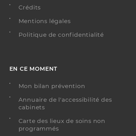
Crédits
Mentions légales
Dr Brestel Antonin
Professionel de santé
Chirurgien-dentiste
Politique de confidentialité
Chirurgie dentaire
Spécialités
Adresse
202 rue claude debussy, 83500 La Seyne-sur-Mer
Téléphone
0422542652
EN CE MOMENT
Type de convention
Conventionné
Mon bilan prévention
Y ALLER
Annuaire de l'accessibilité des
cabinets
Carte des lieux de soins non
Dr Braun Caroline
programmés
Professionel de santé
Chirurgien-dentiste