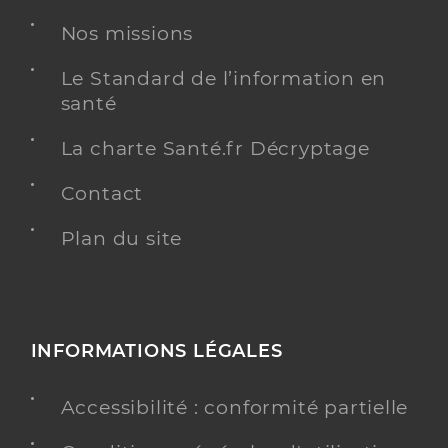
Nos missions
Dr Cohen Michèle
Professionel de santé
Chirurgien-dentiste
Le Standard de l’information en
santé
Chirurgie dentaire
Spécialités
Adresse
2 Rue des 2 Freres Laporte, 78970 Mézières-sur-
La charte Santé.fr Décryptage
Seine
Contact
Téléphone
0130910280
Type de convention
Conventionné
Plan du site
Y ALLER
INFORMATIONS LÉGALES
Accessibilité : conformité partielle