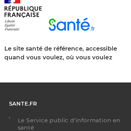
Y ALLER
Dr Facchin Mathieu
Professionel de santé
Chirurgien-dentiste
Le site santé de référence, accessible
quand vous voulez, où vous voulez
Chirurgie dentaire
Spécialités
Adresse
2 Rue des 2 Freres Laporte, 78970 Mézières-sur-
Seine
Téléphone
0130910280
Type de convention
Conventionné
SANTE.FR
Y ALLER
Le Service public d'information en
santé