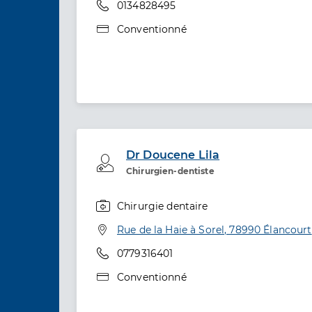
Téléphone
0134828495
Type de convention
Conventionné
Dr Doucene Lila
Professionel de santé
Chirurgien-dentiste
Chirurgie dentaire
Spécialités
Adresse
Rue de la Haie à Sorel, 78990 Élancourt
Téléphone
0779316401
Type de convention
Conventionné