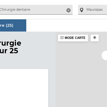
Supprimer
re (
25
)
MODE CARTE
aire
rurgie
ur 25