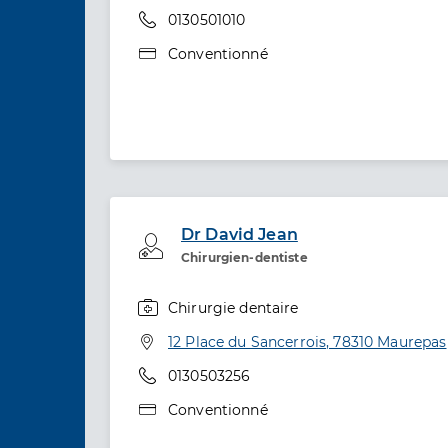
Téléphone
0130501010
Type de convention
Conventionné
Dr David Jean
Professionel de santé
Chirurgien-dentiste
Chirurgie dentaire
Spécialités
Adresse
12 Place du Sancerrois, 78310 Maurepas
Téléphone
0130503256
Type de convention
Conventionné