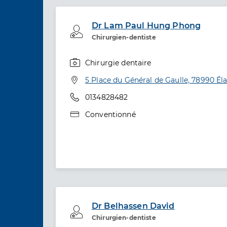
Dr Lam Paul Hung Phong
Professionel de santé
Chirurgien-dentiste
Chirurgie dentaire
Spécialités
Adresse
5 Place du Général de Gaulle, 78990 Él
Téléphone
0134828482
Type de convention
Conventionné
Dr Belhassen David
Professionel de santé
Chirurgien-dentiste