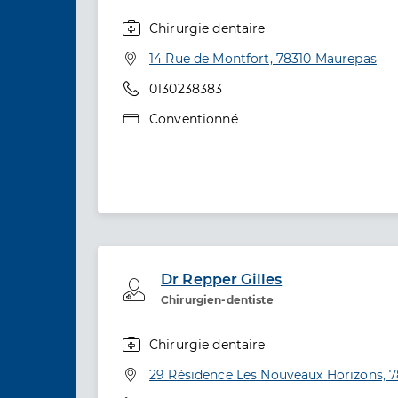
Chirurgie dentaire
Spécialités
Adresse
14 Rue de Montfort, 78310 Maurepas
Téléphone
0130238383
Type de convention
Conventionné
Dr Repper Gilles
Professionel de santé
Chirurgien-dentiste
Chirurgie dentaire
Spécialités
Adresse
29 Résidence Les Nouveaux Horizons, 