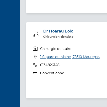
Dr Hoarau Loic
Professionel de santé
Chirurgien-dentiste
Chirurgie dentaire
Spécialités
Adresse
1 Square du Maine, 78310 Maurepas
Téléphone
0134826148
Type de convention
Conventionné