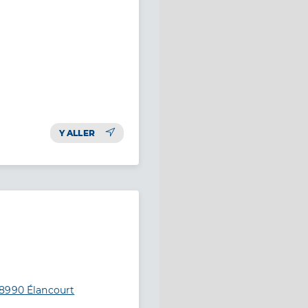
Y ALLER
78990 Élancourt