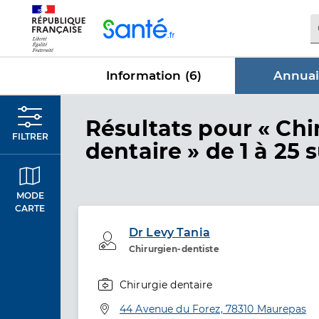
Panneau de gestion des cookies
Information (
6
)
Annuai
dans Annu
Résultats
pour « Chi
FILTRER
dentaire »
de 1 à 25 s
MODE
CARTE
Dr Levy Tania
Professionel de santé
Chirurgien-dentiste
Chirurgie dentaire
Spécialités
Adresse
44 Avenue du Forez, 78310 Maurepas