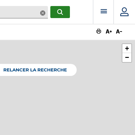
Menu prin
Supprimer
RECHERCHER
Augmente
Dimin
+
−
RELANCER LA RECHERCHE