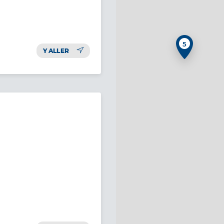
5
Y ALLER