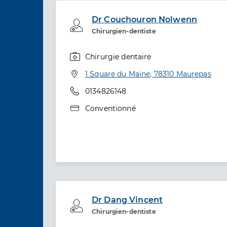
Dr Couchouron Nolwenn
Professionel de santé
Chirurgien-dentiste
Chirurgie dentaire
Spécialités
Adresse
1 Square du Maine, 78310 Maurepas
Téléphone
0134826148
Type de convention
Conventionné
Dr Dang Vincent
Professionel de santé
Chirurgien-dentiste