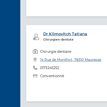
Dr Klimovitch Tatiana
Professionel de santé
Chirurgien-dentiste
Chirurgie dentaire
Spécialités
Adresse
14 Rue de Montfort, 78310 Maurepas
Téléphone
0173245252
Type de convention
Conventionné