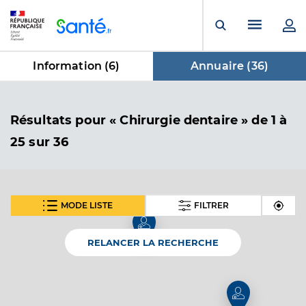
Panneau de gestion des cookies
Menu pr
Ouvrir la rech
Information (
6
)
Annuaire (
36
)
dans Annuaire
Résultats
pour « Chirurgie dentaire »
de 1 à
25 sur 36
MODE LISTE
FILTRER
SUIVANT
Dr Ducka Aliando
Professionel de santé
Chirurgien-dentiste
RELANCER LA RECHERCHE
Chirurgie dentaire
Spécialités
Adresse
4 Rue Vivaldi, 25200 Montbéliard