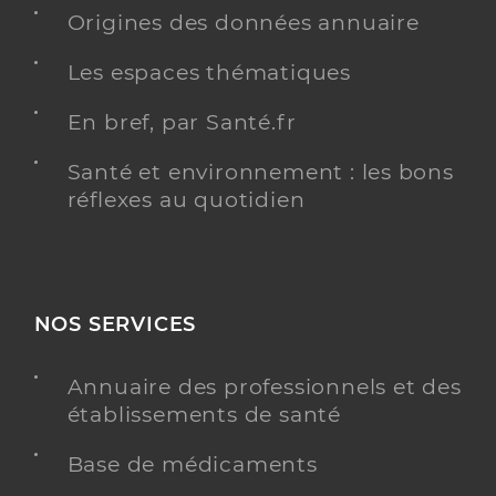
Service de santé
MONTBELIARD
Origines des données annuaire
Centre de santé
Les espaces thématiques
Adresse
3 Rue de l’Ecole Francaise, 25200 Montbéliard
En bref, par Santé.fr
Téléphone
03 81 94 67 55
Santé et environnement : les bons
réflexes au quotidien
Y ALLER
Dr Clor Charles
Professionel de santé
NOS SERVICES
Chirurgien-dentiste
Annuaire des professionnels et des
Chirurgie dentaire
Spécialités
établissements de santé
Adresse
Rue Jacques Foillet, 25200 Montbéliard
Base de médicaments