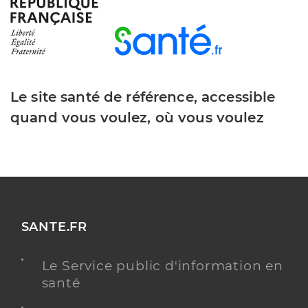
Y ALLER
Dr Nader Nabih
Professionel de santé
Le site santé de référence, accessible
Chirurgien-dentiste
quand vous voulez, où vous voulez
Chirurgie dentaire
Spécialités
Adresse
Rue Jacques Foillet, 25200 Montbéliard
Y ALLER
SANTE.FR
Le Service public d'information en
Dr Genestier Claire
Professionel de santé
santé
Chirurgien-dentiste