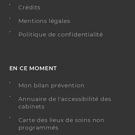
Type de convention
Conventionné
Crédits
Y ALLER
Mentions légales
Politique de confidentialité
Dr Darwiche Adnan
Professionel de santé
Chirurgien-dentiste
EN CE MOMENT
Chirurgie dentaire
Spécialités
Adresse
Rue Jacques Foillet, 25200 Montbéliard
Mon bilan prévention
Annuaire de l'accessibilité des
Y ALLER
cabinets
Carte des lieux de soins non
programmés
CENTRE SANTE DENTAIRE