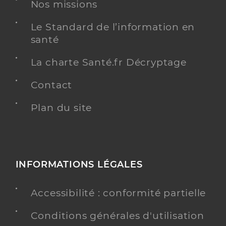
Nos missions
Chirurgie dentaire
Spécialités
Le Standard de l’information en
Adresse
3 Rue de l’Ecole Francaise, 25200 Montbéliard
santé
Téléphone
0381946755
La charte Santé.fr Décryptage
Y ALLER
Contact
Plan du site
Dr Charton Hugo
Professionel de santé
Chirurgien-dentiste
INFORMATIONS LÉGALES
Chirurgie dentaire
Spécialités
Adresse
16 Avenue Louis Pasteur, 25200 Grand-
Accessibilité : conformité partielle
Charmont
Téléphone
0381953190
Conditions générales d'utilisation